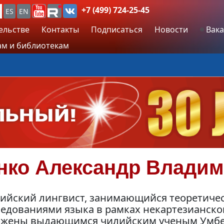
+7 (499) 724-25-45
ES
EN
ельстве
Контакты
Подписаться
Новости
Вака
м и библиотекам
нко
Александр Влади
сийский лингвист, занимающийся теоретич
ледованиями языка в рамках некартезианско
ожены выдающимся чилийским ученым Умбер