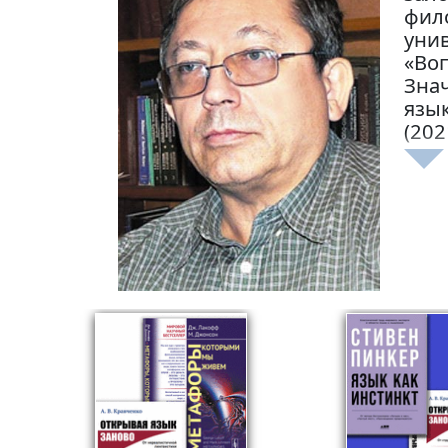
фило
унив
«Воп
Знач
язык
(202