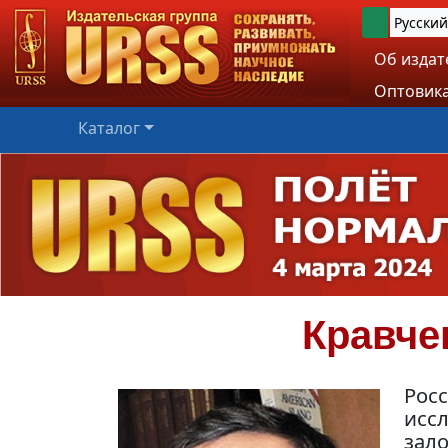
Русский
Об издат
Оптовика
Каталог
Кравче
Рос
исс
зал