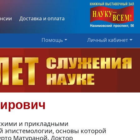
нсии
Доставка и оплата
Помощь
Личный кабинет
мирович
ескими и прикладными
й эпистемологии, основы которой
то Матураной. Доктор