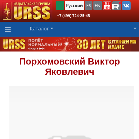
Русский
ES
EN
+7 (499) 724-25-45
Каталог
Порхомовский
Виктор
Яковлевич