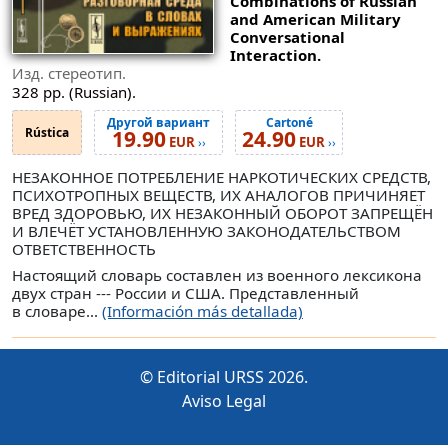
Combinations of Russian
and American Military
Conversational
Interaction.
Изд. стереотип.
328 pp. (Russian).
Другой вариант
Cartoné
Rústica
19.90
24.90
EUR
EUR
››
››
НЕЗАКОННОЕ ПОТРЕБЛЕНИЕ НАРКОТИЧЕСКИХ СРЕДСТВ,
ПСИХОТРОПНЫХ ВЕЩЕСТВ, ИХ АНАЛОГОВ ПРИЧИНЯЕТ
ВРЕД ЗДОРОВЬЮ, ИХ НЕЗАКОННЫЙ ОБОРОТ ЗАПРЕЩЁН
И ВЛЕЧЁТ УСТАНОВЛЕННУЮ ЗАКОНОДАТЕЛЬСТВОМ
ОТВЕТСТВЕННОСТЬ
Настоящий словарь составлен из военного лексикона
двух стран --- России и США. Представленный
в словаре...
(Información más detallada)
© Editorial URSS 2026.
Aviso Legal