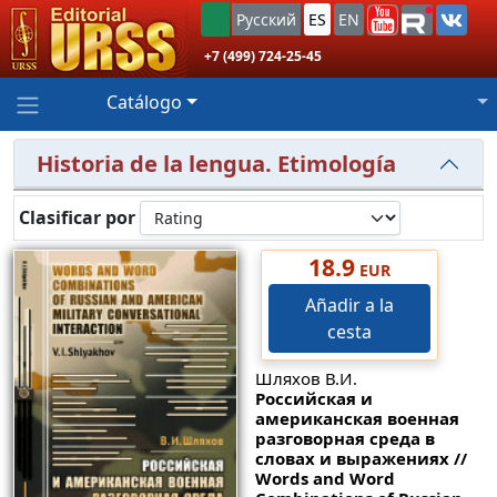
Русский
ES
EN
+7 (499) 724-25-45
Catálogo
Historia de la lengua. Etimología
Clasificar por
18.9
EUR
Añadir a la
cesta
Шляхов В.И.
Российская и
американская военная
разговорная среда в
словах и выражениях //
Words and Word