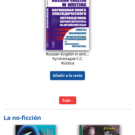
26.9
26.9
EUR
EUR
Teoría de juegos en juegos matemáticos. Aprendiendo a razonar estratégicamente: Juegos predeterminados. Simetría. El juego Nim. El juego Jianshizi. Juegos con polinomios. Estrategias minimax. Juegos en la teoría de números. Análisis retrospectivo. Estrategias ganadoras.
Lecciones de Matemática: Teoría de funciones de variable compleja.
Petrov N. N.
Boss V.
Rústica
Rústica
14.9
EUR
Russian-English in writing: Карманная книга эпизодического переводчика научной литературы (математической — в первую очередь) на английский язык. Советы, наблюдения, практические рекомендации от профессора-математика.
Añadir a la cesta
Añadir a la cesta
Кутателадзе С.С.
Rústica
Añadir a la cesta
Еще...
La no-ficción
36.9
39.9
EUR
EUR
Problemas de física electrónica: Cerca de 300 problemas con soluciones detalladas
Lecciones de teoría de grafos