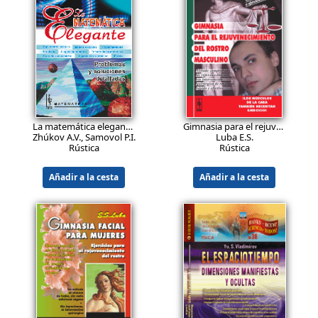
Shvilkin B.N., Miskínova N.A.
Iemiélichev V.A., Miélnikov O.I., 
Rústica
Rústica
Añadir a la cesta
Añadir a la cesta
19.9
14.9
EUR
EUR
La matemática elegante. Problemas y soluciones detalladas
Gimnasia para el rejuvenecimiento del rostro masculino
Zhúkov A.V., Samovol P.I., Applebaum M.V.
Luba E.S.
Rústica
Rústica
Añadir a la cesta
Añadir a la cesta
43.9
29.9
EUR
EUR
Sistemas de numeración: Materiales didácticos, recreativos y de programación. Más de 100 problemas sobre sistemas de numeración. Trucos, rompecabezas, datos históricos. Problemas de olimpiadas. Problemas de los exámenes estatales de informática (acceso a la universidad).
Teoría de grafos para todos: Un libro con el que aprenderás teoría de grafos y te será de gran ayuda para enseñar a otros.
Zlatopolski D.M.
Miélnikov O.I.
Rústica
Rústica
Añadir a la cesta
Añadir a la cesta