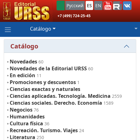
Русский
ES
EN
+7 (499) 724-25-45
Catálogo
Catálogo
Novedades
60
Novedades de la Editorial URSS
60
En edición
11
Promociones y descuentos
1
Ciencias exactas y naturales
Ciencias aplicadas. Tecnología. Medicina
2559
Ciencias sociales. Derecho. Economía
1589
Negocios
76
Humanidades
Cultura física
36
Recreación. Turismo. Viajes
24
Literatura
250