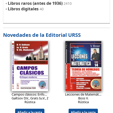
Libros raros (antes de 1936)
2410
Libros digitales
40
Novedades de la Editorial URSS
27.9
26.9
EUR
EUR
Campos clásicos: Enfoque moderno.
Ed.2, corregida
Lecciones de Matemática: Teoría de números. Conceptos básicos. Ecuaciones diofánticas. Indecidibilidad algorítmica. Extensiones de campos y números algebraicos. Distribución de los números primos. Criptografía. Curvas elípticas. Último teorema de Fermat.
Galtsov D.V., Grats Iu.V., Zhukovski V.Ch.
Boss V.
Rústica
Rústica
Añadir a la cesta
Añadir a la cesta