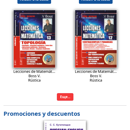
26.9
26.9
EUR
EUR
Lecciones de Matemática: Topología: Variedades. Invariantes topológicos. Puntos fijos. Aplicaciones multiformes. Homotopías, homologías, fibrados. Complejos simpliciales.
Lecciones de Matemática: Contraejemplos y paradojas: Números y conjuntos. Medida y categoría. Análisis matemático clásico. Espacios métricos. Teoría de probabilidades. Indecidibilidad algorítmica. Problemática discreta. Sistemas dinámicos. Juegos y teoría de las elecciones. Topología. Optimización.
Boss V.
Boss V.
Rústica
Rústica
Añadir a la cesta
Añadir a la cesta
Еще...
Promociones y descuentos