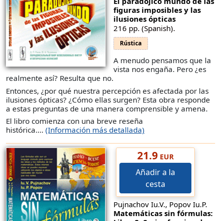
El paradójico mundo de las
figuras imposibles y las
ilusiones ópticas
216 pp. (Spanish).
Rústica
A menudo pensamos que la
vista nos engaña. Pero ¿es
realmente así? Resulta que no.
Entonces, ¿por qué nuestra percepción es afectada por las
ilusiones ópticas? ¿Cómo ellas surgen? Esta obra responde
a estas preguntas de una manera comprensible y amena.
El libro comienza con una breve reseña
histórica....
(Información más detallada)
21.9
EUR
Añadir a la
cesta
Pujnachov Iu.V., Popov Iu.P.
Matemáticas sin fórmulas: