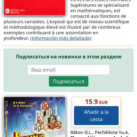
Supérieures se spécialisant
en mathématiques, est
consacré aux fonctions de
plusieurs variables. L'exposé qui est de niveau scientifique
et méthodologique élevé est illustré par de nombreux
exemples contribuant à une assimilation en
profondeur.
(Información más detallada)
Подписаться на новинки в этом разделе
Подписаться
15.9
EUR
Añadir a la
cesta
Rákov D.L., Pechéikina Yu.A.