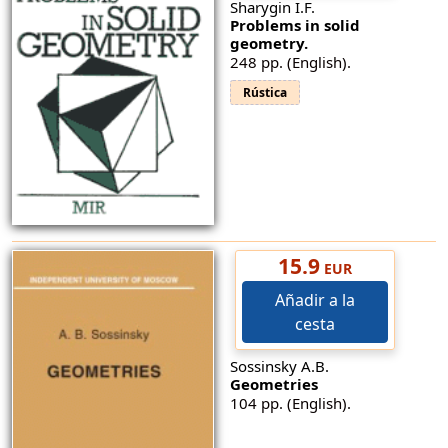
Sharygin I.F.
Problems in solid
geometry.
248 pp. (English).
Rústica
15.9
EUR
Añadir a la
cesta
Sossinsky A.B.
Geometries
104 pp. (English).