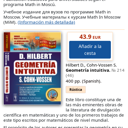
programa Math in Moscú.
Учебное издание для вузов по программе Math in
Moscow. Учебные материалы к курсам Math In Moscow
(MiM).
(Información más detallada)
43.9
EUR
Añadir a la
cesta
Hilbert D., Cohn-Vossen S.
Geometría intuitiva.
№ 214
(46)
400 pp. (Spanish).
Rústica
Este libro constituye una de
las más eminentes obras de
la literatura de divulgación
científica en matemáticas y uno de los primeros trabajos de
este tipo escritos por matemáticos de nivel mundial.
El propósito de los autores es presentar la geometría en su