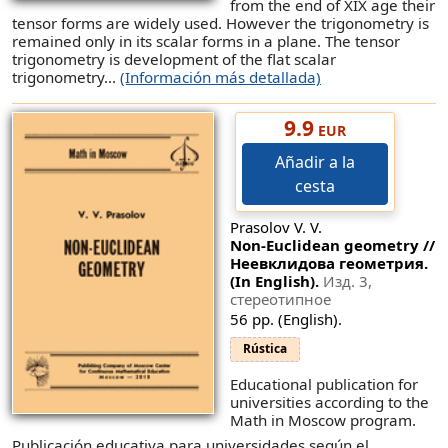
from the end of XIX age their
tensor forms are widely used. However the trigonometry is
remained only in its scalar forms in a plane. The tensor
trigonometry is development of the flat scalar
trigonometry...
(Información más detallada)
9.9
EUR
Añadir a la
cesta
Prasolov V. V.
Non-Euclidean geometry //
Неевклидова геометрия.
(In English).
Изд. 3,
стереотипное
56 pp. (English).
Rústica
Educational publication for
universities according to the
Math in Moscow program.
Publicación educativa para universidades según el