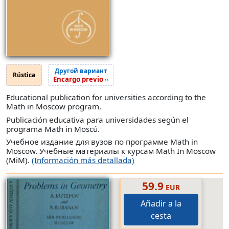
Другой вариант
Rústica
Encargo previo
››
Educational publication for universities according to the
Math in Moscow program.
Publicación educativa para universidades según el
programa Math in Moscú.
Учебное издание для вузов по программе Math in
Moscow. Учебные материалы к курсам Math In Moscow
(MiM).
(Información más detallada)
59.9
EUR
Añadir a la
cesta