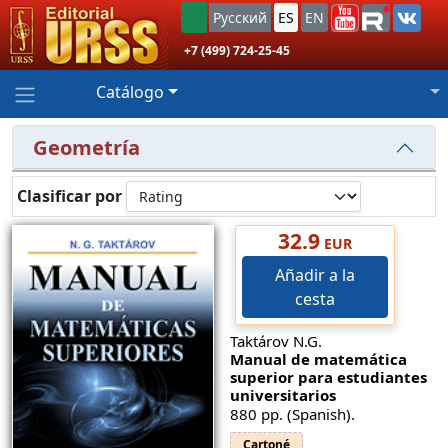
Русский
ES
EN
+7 (499) 724-25-45
Catálogo
Geometría
Clasificar por
32.9
EUR
Añadir a la
cesta
Taktárov N.G.
Manual de matemática
superior para estudiantes
universitarios
880 pp. (Spanish).
Cartoné