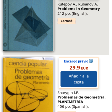
Kutepov A., Rubanov A.
Problems in Geometry
212 pp. (English).
Cartoné
Encargo previo
29.9
EUR
Añadir a la
cesta
Sharygin I.F.
Problemas de Geometria.
PLANIMETRIA
456 pp. (Spanish).