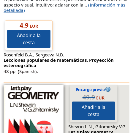
aspecto visual, intuitivo; aclarar con la...
(Información más
detallada)
4.9
EUR
Añadir a la
cesta
Rosenfeld B.A., Sergeeva N.D.
Lecciones populares de matemáticas. Proyección
estereográfica
48 pp. (Spanish).
Encargo previo
49.9
EUR
Añadir a la
cesta
Shevrin L.N., Gitomirsky V.G.
Let's play geometry.