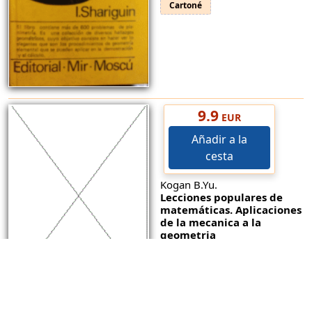
Cartoné
9.9
EUR
Añadir a la
cesta
Kogan B.Yu.
Lecciones populares de
matemáticas. Aplicaciones
de la mecanica a la
geometria
88 pp. (Spanish).
Rústica