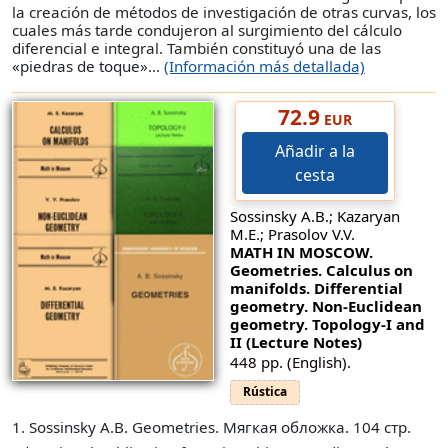
la creación de métodos de investigación de otras curvas, los
cuales más tarde condujeron al surgimiento del cálculo
diferencial e integral. También constituyó una de las
«piedras de toque»...
(Información más detallada)
72.9
EUR
Añadir a la
cesta
Sossinsky A.B.; Kazaryan
M.E.; Prasolov V.V.
MATH IN MOSCOW.
Geometries. Calculus on
manifolds. Differential
geometry. Non-Euclidean
geometry. Topology-I and
II (Lecture Notes)
448 pp. (English).
Rústica
1. Sossinsky A.B. Geometries. Мягкая обложка. 104 стр.