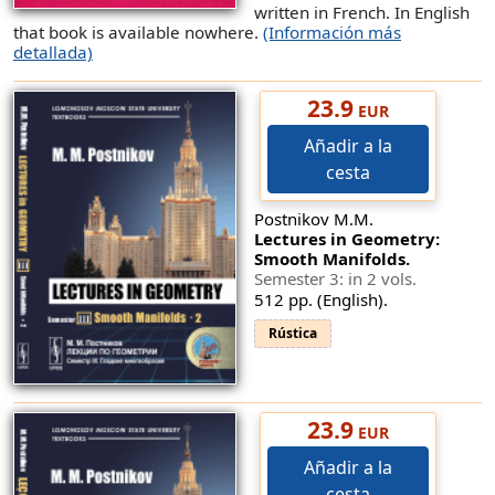
written in French. In English
that book is available nowhere.
(Información más
detallada)
23.9
EUR
Añadir a la
cesta
Postnikov M.M.
Lectures in Geometry:
Smooth Manifolds.
Semester 3: in 2 vols.
512 pp. (English).
Rústica
23.9
EUR
Añadir a la
cesta