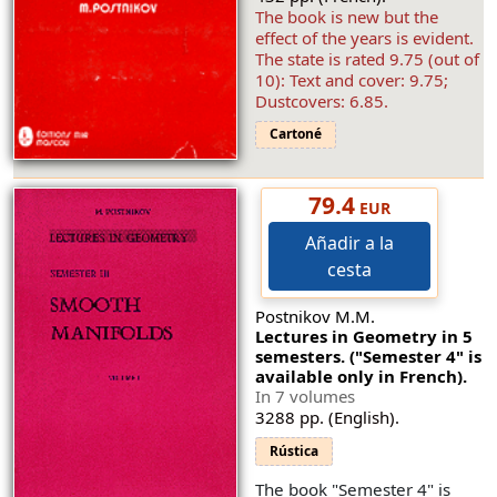
The book is new but the
effect of the years is evident.
The state is rated 9.75 (out of
10): Text and cover: 9.75;
Dustcovers: 6.85.
Cartoné
79.4
EUR
Añadir a la
cesta
Postnikov M.M.
Lectures in Geometry in 5
semesters. ("Semester 4" is
available only in French).
In 7 volumes
3288 pp. (English).
Rústica
The book "Semester 4" is