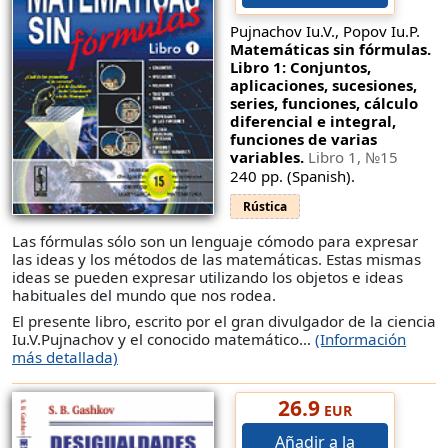
Pujnachov Iu.V., Popov Iu.P.
Matemáticas sin fórmulas.
Libro 1: Conjuntos,
aplicaciones, sucesiones,
series, funciones, cálculo
diferencial e integral,
funciones de varias
variables.
Libro 1,
№15
240 pp. (Spanish).
Rústica
Las fórmulas sólo son un lenguaje cómodo para expresar
las ideas y los métodos de las matemáticas. Estas mismas
ideas se pueden expresar utilizando los objetos e ideas
habituales del mundo que nos rodea.
El presente libro, escrito por el gran divulgador de la ciencia
Iu.V.Pujnachov y el conocido matemático...
(Información
más detallada)
26.9
EUR
Añadir a la