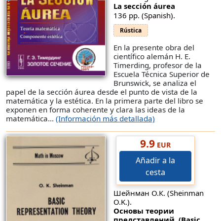
La sección áurea
136 pp. (Spanish).
Rústica
En la presente obra del
científico alemán H. E.
Timerding, profesor de la
Escuela Técnica Superior de
Brunswick, se analiza el
papel de la sección áurea desde el punto de vista de la
matemática y la estética. En la primera parte del libro se
exponen en forma coherente y clara las ideas de la
matemática...
(Información más detallada)
9.9
EUR
Añadir a la
cesta
Шейнман О.К. (Sheinman
O.K.).
Основы теории
представлений. (Basic