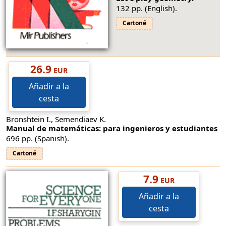
132 pp. (English).
Cartoné
26.9
EUR
Añadir a la
cesta
Bronshtein I., Semendiaev K.
Manual de matemáticas: para ingenieros y estudiantes
696 pp. (Spanish).
Cartoné
7.9
EUR
Añadir a la
cesta