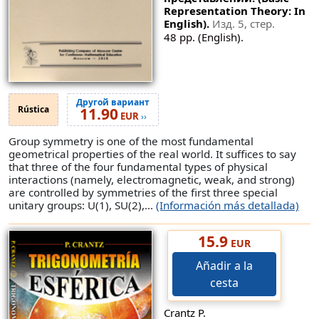
Representation Theory: In
English).
Изд. 5, стер.
48 pp. (English).
Другой вариант
Rústica
11.90
EUR
››
Group symmetry is one of the most fundamental
geometrical properties of the real world. It suffices to say
that three of the four fundamental types of physical
interactions (namely, electromagnetic, weak, and strong)
are controlled by symmetries of the first three special
unitary groups: U(1), SU(2),...
(Información más detallada)
15.9
EUR
Añadir a la
cesta
Crantz P.