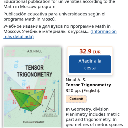
Educational publication for universities according to the
Math in Moscow program.
Publicación educativa para universidades según el
programa Math in Moscú.
Учебное издание для вузов по программе Math in
Moscow. Учебные материалы к курсам...
(Información
más detallada)
32.9
EUR
Añadir a la
cesta
Ninul A. S.
Tensor Trigonometry
320 pp. (English).
Cartoné
In Geometry, division
Planimetry includes metric
part and trigonometry. In
geometries of metric spaces