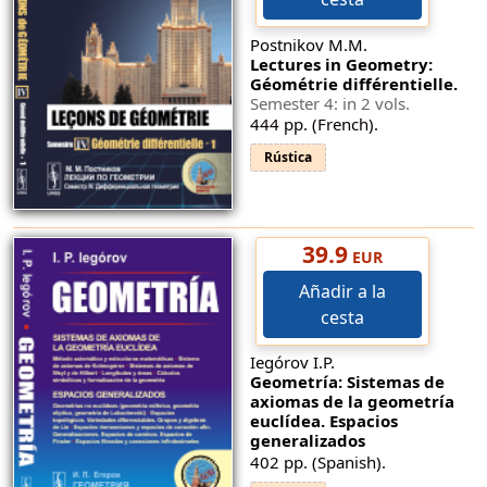
Postnikov M.M.
Lectures in Geometry:
Géométrie différentielle.
Semester 4: in 2 vols.
444 pp. (French).
Rústica
39.9
EUR
Añadir a la
cesta
Iegórov I.P.
Geometría: Sistemas de
axiomas de la geometría
euclídea. Espacios
generalizados
402 pp. (Spanish).