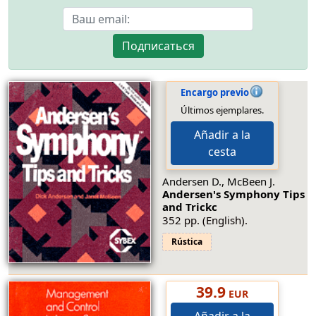
Подписаться
Encargo previo
Últimos ejemplares.
Añadir a la
cesta
Andersen D., McBeen J.
Andersen's Symphony Tips
and Trickc
352 pp. (English).
Rústica
39.9
EUR