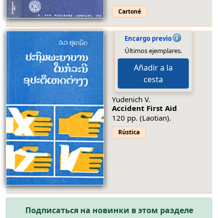
Cartoné
Encargo previo
Últimos ejemplares.
Añadir a la
cesta
Yudenich V.
Accident First Aid
120 pp. (Laotian).
Rústica
Подписаться на новинки в этом разделе