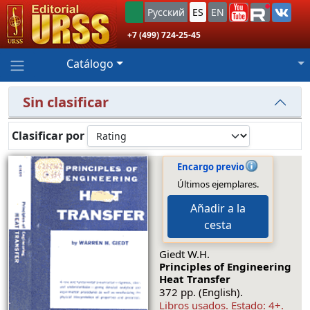
Русский
ES
EN
+7 (499) 724-25-45
Catálogo
Sin clasificar
Clasificar por
Encargo previo
Últimos ejemplares.
Añadir a la
cesta
Giedt W.H.
Principles of Engineering
Heat Transfer
372 pp. (English).
Libros usados.
Estado: 4+
.