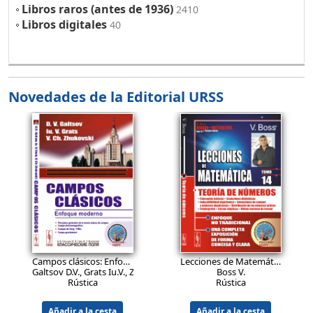
Libros raros (antes de 1936)
2410
Libros digitales
40
Novedades de la Editorial URSS
27.9
26.9
EUR
EUR
Campos clásicos: Enfoque moderno.
Ed.2, corregida
Lecciones de Matemática: Teoría de números. Conceptos básicos. Ecuaciones diofánticas. Indecidibilidad algorítmica. Extensiones de campos y números algebraicos. Distribución de los números primos. Criptografía. Curvas elípticas. Último teorema de Fermat.
Galtsov D.V., Grats Iu.V., Zhukovski V.Ch.
Boss V.
Rústica
Rústica
Añadir a la cesta
Añadir a la cesta