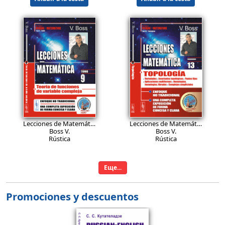
26.9
26.9
EUR
EUR
Lecciones de Matemática: Teoría de funciones de variable compleja.
Lecciones de Matemática: Topología: Variedades. Invariantes topológicos. Puntos fijos. Aplicaciones multiformes. Homotopías, homologías, fibrados. Complejos simpliciales.
Boss V.
Boss V.
Rústica
Rústica
Añadir a la cesta
Añadir a la cesta
Еще...
Promociones y descuentos