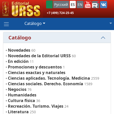
Русский
ES
EN
+7 (499) 724-25-45
Catálogo
Catálogo
Novedades
60
Novedades de la Editorial URSS
60
En edición
11
Promociones y descuentos
1
Ciencias exactas y naturales
Ciencias aplicadas. Tecnología. Medicina
2559
Ciencias sociales. Derecho. Economía
1589
Negocios
76
Humanidades
Cultura física
36
Recreación. Turismo. Viajes
24
Literatura
250