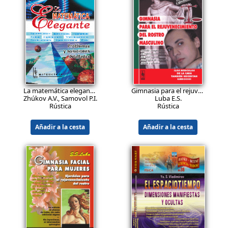
Shvilkin B.N., Miskínova N.A.
Iemiélichev V.A., Miélnikov O.I., 
Rústica
Rústica
Añadir a la cesta
Añadir a la cesta
19.9
14.9
EUR
EUR
La matemática elegante. Problemas y soluciones detalladas
Gimnasia para el rejuvenecimiento del rostro masculino
Zhúkov A.V., Samovol P.I., Applebaum M.V.
Luba E.S.
Rústica
Rústica
Añadir a la cesta
Añadir a la cesta
43.9
29.9
EUR
EUR
Sistemas de numeración: Materiales didácticos, recreativos y de programación. Más de 100 problemas sobre sistemas de numeración. Trucos, rompecabezas, datos históricos. Problemas de olimpiadas. Problemas de los exámenes estatales de informática (acceso a la universidad).
Teoría de grafos para todos: Un libro con el que aprenderás teoría de grafos y te será de gran ayuda para enseñar a otros.
Zlatopolski D.M.
Miélnikov O.I.
Rústica
Rústica
Añadir a la cesta
Añadir a la cesta