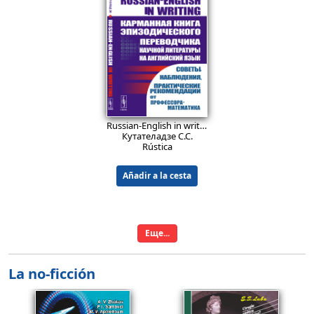
26.9
26.9
EUR
EUR
Lecciones de Matemática: Contraejemplos y paradojas: Números y conjuntos. Medida y categoría. Análisis matemático clásico. Espacios métricos. Teoría de probabilidades. Indecidibilidad algorítmica. Problemática discreta. Sistemas dinámicos. Juegos y teoría de las elecciones. Topología. Optimización.
Teoría de juegos en juegos matemáticos. Aprendiendo a razonar estratégicamente: Juegos predeterminados. Simetría. El juego Nim. El juego Jianshizi. Juegos con polinomios. Estrategias minimax. Juegos en la teoría de números. Análisis retrospectivo. Estrategias ganadoras.
Boss V.
Petrov N. N.
Rústica
Rústica
14.9
EUR
Russian-English in writing: Карманная книга эпизодического переводчика научной литературы (математической — в первую очередь) на английский язык. Советы, наблюдения, практические рекомендации от профессора-математика.
Añadir a la cesta
Añadir a la cesta
Кутателадзе С.С.
Rústica
Añadir a la cesta
Еще...
La no-ficción
36.9
39.9
EUR
EUR
Problemas de física electrónica: Cerca de 300 problemas con soluciones detalladas
Lecciones de teoría de grafos