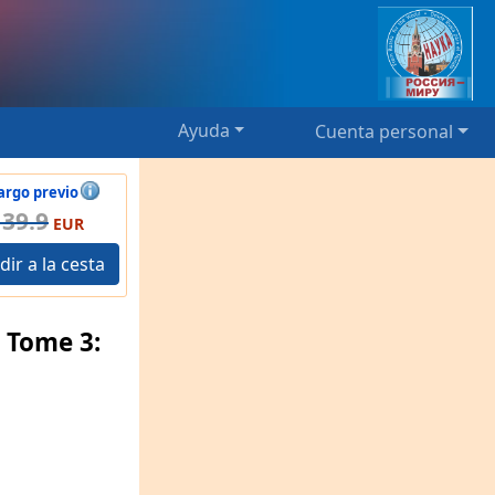
Ayuda
Cuenta personal
argo previo
139.9
EUR
dir a la cesta
 Tome 3: