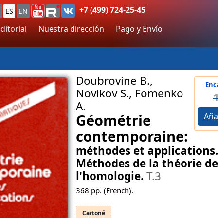
+7 (499) 724-25-45
ES
EN
ditorial
Nuestra dirección
Pago y Envío
Doubrovine B.,
Enc
Novikov S., Fomenko
A.
Géométrie
Aña
contemporaine:
méthodes et applications.
Méthodes de la théorie de
l'homologie.
T.3
368
pp. (French).
Cartoné