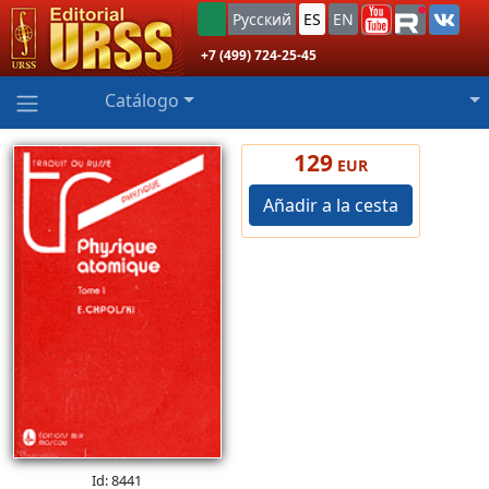
Русский
ES
EN
+7 (499) 724-25-45
Catálogo
129
EUR
Añadir a la cesta
Id: 8441