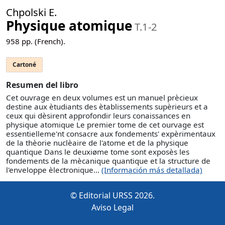
Chpolski E.
Physique atomique
T.1-2
958
pp. (French).
Cartoné
Resumen del libro
Cet ouvrage en deux volumes est un manuel prècieux
destine aux ètudiants des ètablissements supèrieurs et a
ceux qui dèsirent approfondir leurs conaissances en
physique atomique Le premier tome de cet ourvage est
essentielleme'nt consacre aux fondements' expèrimentaux
de la thèorie nuclèaire de l'atome et de la physique
quantique Dans le deuxiøme tome sont exposès les
fondements de la mècanique quantique et la structure de
l'enveloppe èlectronique...
(Información más detallada)
© Editorial URSS 2026.
Aviso Legal