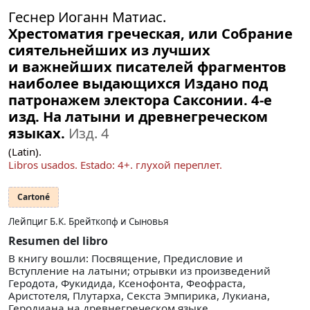
Геснер Иоганн Матиас.
Хрестоматия греческая, или Собрание
сиятельнейших из лучших
и важнейших писателей фрагментов
наиболее выдающихся Издано под
патронажем электора Саксонии. 4-е
изд. На латыни и древнегреческом
языках.
Изд. 4
(Latin).
Libros usados.
Estado: 4+
. глухой переплет.
Cartoné
Лейпциг Б.К. Брейткопф и Сыновья
Resumen del libro
В книгу вошли: Посвящение, Предисловие и
Вступление на латыни; отрывки из произведений
Геродота, Фукидида, Ксенофонта, Феофраста,
Аристотеля, Плутарха, Секста Эмпирика, Лукиана,
Геродиана на древнегреческом языке