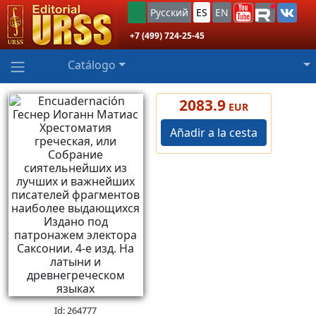
Русский
ES
EN
+7 (499) 724-25-45
Catálogo
2083.9
EUR
Añadir a la cesta
Id: 264777