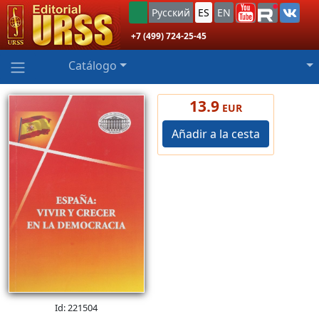
Русский
ES
EN
+7 (499) 724-25-45
Catálogo
13.9
EUR
Añadir a la cesta
Id: 221504