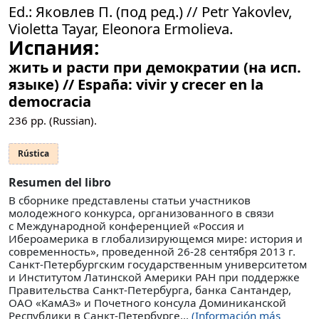
Ed.: Яковлев П. (под ред.) // Petr Yakovlev,
Violetta Tayar, Eleonora Ermolieva.
Испания:
жить и расти при демократии (на исп.
языке) // España: vivir y crecer en la
democracia
236
pp. (Russian).
Rústica
Resumen del libro
В сборнике представлены статьи участников
молодежного конкурса, организованного в связи
с Международной конференцией «Россия и
Ибероамерика в глобализирующемся мире: история и
современность», проведенной 26-28 сентября 2013 г.
Санкт-Петербургским государственным университетом
и Институтом Латинской Америки РАН при поддержке
Правительства Санкт-Петербурга, банка Сантандер,
ОАО «КамАЗ» и Почетного консула Доминиканской
Республики в Санкт-Петербурге...
(Información más