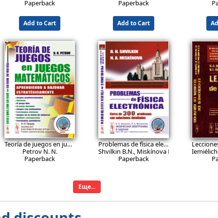
Paperback
Paperback
P
Add to Cart
Add to Cart
Ad
26.9
36.9
3
EUR
EUR
Teoría de juegos en juegos matemáticos. Aprendiendo a razonar estratégicamente: Juegos predeterminados. Simetría. El juego Nim. El juego Jianshizi. Juegos con polinomios. Estrategias minimax. Juegos en la teoría de números. Análisis retrospectivo. Estrategias ganadoras.
Problemas de física electrónica: Cerca de 300 problemas con soluciones detalladas
Petrov N. N.
Shvilkin B.N., Miskínova N.A.
Iemiélich
Paperback
Paperback
P
Add to Cart
Add to Cart
Ad
Еще...
d discounts