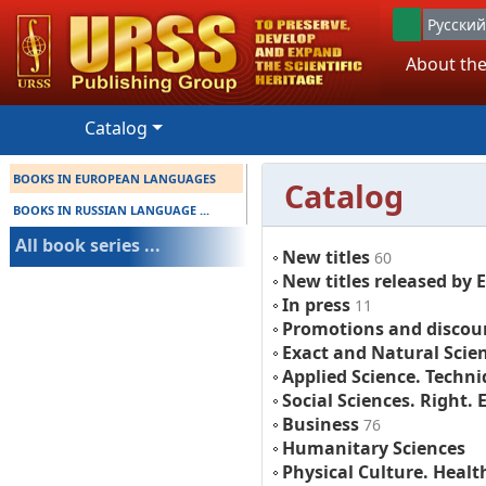
Русский
About the
Catalog
BOOKS IN EUROPEAN LANGUAGES
Catalog
BOOKS IN RUSSIAN LANGUAGE ...
All book series ...
New titles
60
New titles released by 
In press
11
Promotions and discou
Exact and Natural Scie
Applied Science. Techn
Social Sciences. Right.
Business
76
Humanitary Sciences
Physical Culture. Healt