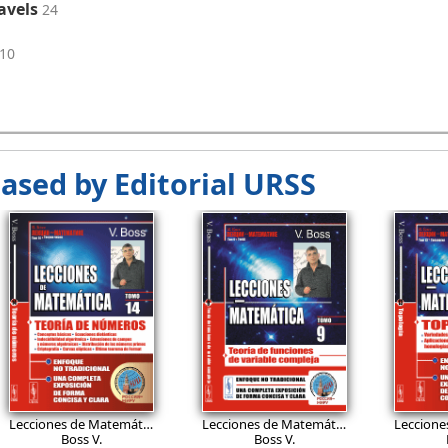
avels
24
10
eased by Editorial URSS
26.9
26.9
2
EUR
EUR
Ed.2, corregida
Lecciones de Matemática: Teoría de números. Conceptos básicos. Ecuaciones diofánticas. Indecidibilidad algorítmica. Extensiones de campos y números algebraicos. Distribución de los números primos. Criptografía. Curvas elípticas. Último teorema de Fermat.
Lecciones de Matemática: Teoría de funciones de variable compleja.
ski V.Ch.
Boss V.
Boss V.