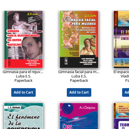
39.9
29.9
4
EUR
EUR
Geometría: Sistemas de axiomas de la geometría euclídea. Espacios generalizados
Elementos de matemática discreta: Grafos y sus aplicaciones. Combinatoria. Relaciones recurrentes. Funciones generatrices
Yaglom A. M.
Iegórov I.P.
Dezá E. I., Módel D. L.
Ste
Paperback
Paperback
P
Add to Cart
Add to Cart
Ad
14.9
14.9
2
EUR
EUR
Gimnasia para el rejuvenecimiento del rostro masculino
Gimnasia facial para mujeres. Ejercicios para el rejuvenecimiento del rostro
lebaum M.V.
Luba E.S.
Luba E.S.
Vlad
Paperback
Paperback
P
Add to Cart
Add to Cart
Ad
43.9
24.9
2
EUR
EUR
Geometría intuitiva.
№ 214
(46)
Mecánica cuántica en ocho lecciones: Exposición completamente original, dinámica, emocional y concisa que inculca el gusto por el enfoque mecanocuántico y hace «sentir» esta ciencia
Hilbert D., Cohn-Vossen S.
Tarásov L.V.
Zlato
Paperback
Paperback
P
Add to Cart
Add to Cart
Ad