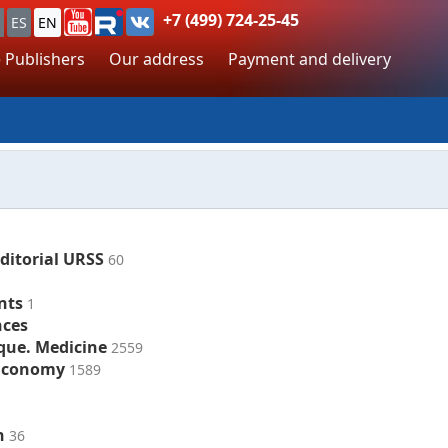
+7 (499) 724-25-45
ES
EN
 Publishers
Our address
Payment and delivery
Editorial URSS
60
nts
1
nces
ique. Medicine
2559
 Economy
1589
h
36