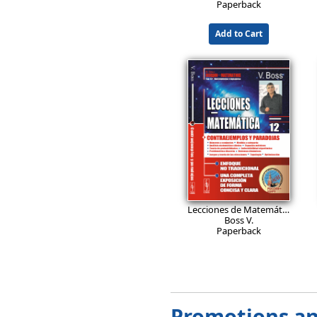
Paperback
Add to Cart
26.9
EUR
Lecciones de Matemática: Contraejemplos y paradojas: Números y conjuntos. Medida y categoría. Análisis matemático clásico. Espacios métricos. Teoría de probabilidades. Indecidibilidad algorítmica. Problemática discreta. Sistemas dinámicos. Juegos y teoría de las elecciones. Topología. Optimización.
Boss V.
Paperback
Add to Cart
Promotions an