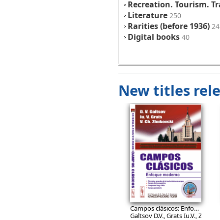
Recreation. Tourism. Tr
Literature
250
Rarities (before 1936)
24
Digital books
40
New titles rel
27.9
EUR
Campos clásicos: Enfoque moderno.
Galtsov D.V., Grats Iu.V., Zhukov