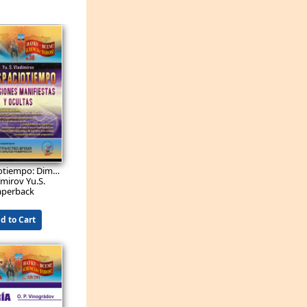
3.9
EUR
Curso de ecuaciones diferenciales
319(60)
pánov V. V.
aperback
d to Cart
9.9
EUR
El espaciotiempo: Dimensiones manifiestas y ocultas.
№ 38
ímirov Yu.S.
aperback
d to Cart
9.9
EUR
Programación para principiantes con ejemplos en Python, Pascal y seudocódigo: Particularidades de los principales operadores en diferentes lenguajes de programación. Métodos de resolución de problemas típicos. Algoritmos básicos. Consejos útiles. Una ayuda invaluable en el estudio de cualquier lenguaje de programación.
polski D. M.
aperback
d to Cart