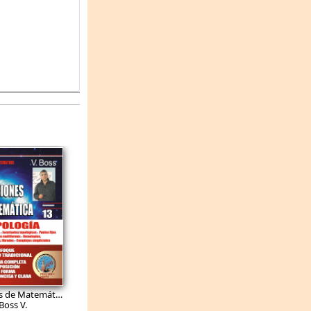
6.9
EUR
Lecciones de Matemática: Topología: Variedades. Invariantes topológicos. Puntos fijos. Aplicaciones multiformes. Homotopías, homologías, fibrados. Complejos simpliciales.
Тomo 09
Boss V.