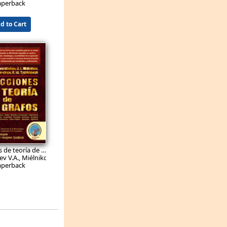
aperback
d to Cart
9.9
EUR
Lecciones de teoría de grafos
ev V.A., Miélnikov O.I., Sarvánov V.I., Tyshkiévich R.Ió.
aperback
d to Cart