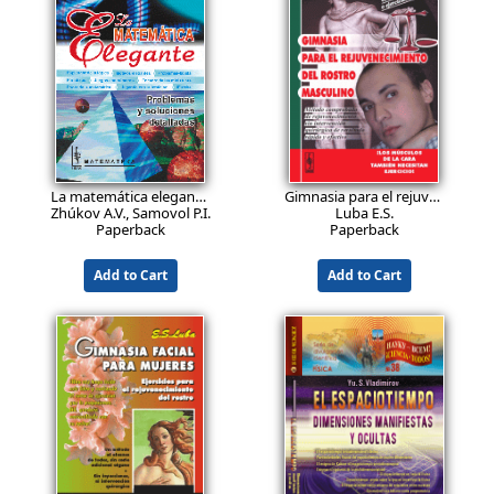
Iemiélichev V.A., Miélnikov O.I., Sarvánov V.I., Tyshkiévich R.Ió.
Zlatopolski D.M.
Paperback
Paperback
Add to Cart
Add to Cart
19.9
14.9
EUR
EUR
La matemática elegante. Problemas y soluciones detalladas
Gimnasia para el rejuvenecimiento del rostro masculino
Zhúkov A.V., Samovol P.I., Applebaum M.V.
Luba E.S.
Paperback
Paperback
Add to Cart
Add to Cart
36.9
29.9
EUR
EUR
Problemas de física electrónica: Cerca de 300 problemas con soluciones detalladas
Teoría de grafos para todos: Un libro con el que aprenderás teoría de grafos y te será de gran ayuda para enseñar a otros.
Shvilkin B.N., Miskínova N.A.
Miélnikov O.I.
Paperback
Paperback
Add to Cart
Add to Cart