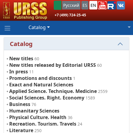
Русский
ES
EN
+7 (499) 724-25-45
Catalog
Catalog
New titles
60
New titles released by Editorial URSS
60
In press
11
Promotions and discounts
1
Exact and Natural Sciences
Applied Science. Technique. Medicine
2559
Social Sciences. Right. Economy
1589
Business
76
Humanitary Sciences
Physical Culture. Health
36
Recreation. Tourism. Travels
24
Literature
250