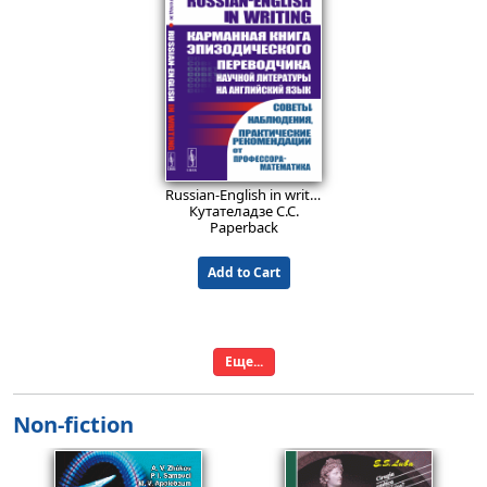
26.9
26.9
EUR
EUR
Lecciones de Matemática: Contraejemplos y paradojas: Números y conjuntos. Medida y categoría. Análisis matemático clásico. Espacios métricos. Teoría de probabilidades. Indecidibilidad algorítmica. Problemática discreta. Sistemas dinámicos. Juegos y teoría de las elecciones. Topología. Optimización.
Teoría de juegos en juegos matemáticos. Aprendiendo a razonar estratégicamente: Juegos predeterminados. Simetría. El juego Nim. El juego Jianshizi. Juegos con polinomios. Estrategias minimax. Juegos en la teoría de números. Análisis retrospectivo. Estrategias ganadoras.
Boss V.
Petrov N. N.
Paperback
Paperback
14.9
EUR
Russian-English in writing: Карманная книга эпизодического переводчика научной литературы (математической — в первую очередь) на английский язык. Советы, наблюдения, практические рекомендации от профессора-математика.
Add to Cart
Add to Cart
Кутателадзе С.С.
Paperback
Add to Cart
Еще...
Non-fiction
39.9
43.9
EUR
EUR
Lecciones de teoría de grafos
Sistemas de numeración: Materiales didácticos, recreativos y de programación. Más de 100 problemas sobre sistemas de numeración. Trucos, rompecabezas, datos históricos. Problemas de olimpiadas. Problemas de los exámenes estatales de informática (acceso a la universidad).