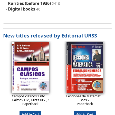
Rarities (before 1936)
2410
Digital books
40
New titles released by Editorial URSS
27.9
26.9
EUR
EUR
Campos clásicos: Enfoque moderno.
Ed.2, corregida
Lecciones de Matemática: Teoría de números. Conceptos básicos. Ecuaciones diofánticas. Indecidibilidad algorítmica. Extensiones de campos y números algebraicos. Distribución de los números primos. Criptografía. Curvas elípticas. Último teorema de Fermat.
Galtsov D.V., Grats Iu.V., Zhukovski V.Ch.
Boss V.
Paperback
Paperback
Add to Cart
Add to Cart