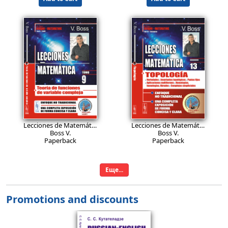
26.9
26.9
EUR
EUR
Lecciones de Matemática: Teoría de funciones de variable compleja.
Lecciones de Matemática: Topología: Variedades. Invariantes topológicos. Puntos fijos. Aplicaciones multiformes. Homotopías, homologías, fibrados. Complejos simpliciales.
Boss V.
Boss V.
Paperback
Paperback
Add to Cart
Add to Cart
Еще...
Promotions and discounts