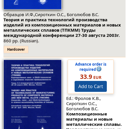
Образцов И.Ф.,Сироткин О.С., Боголюбов В.С.
Теория и практика технологий производства
изделий из композиционных материалов и новых
металлических сплавов (ТПКММ) Труды
международной конференции 27-30 августа 2003г.
860 pp. (Russian).
Hardcover
Advance order is
required
33.9
EUR
Add to Cart
Ed.: Фролов К.В.,
Сироткин О.С.,
Боголюбов В.С.
Композиционные
материалы и новые
металлические сплавы.