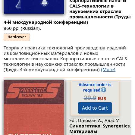
Корпоративные нано- и
CALS-технологии в
наукоемких отраслях
промышленности (Труды
4-й международной конференции)
860 pp. (Russian).
Hardcover
Теория и практика технологий производства изделий
из композиционных материалов и новых
металлических сплавов. Корпоративные нано- и CALS-
технологии в наукоемких отраслях промышленности
(Труды 4-й международной конференции)
(More)
Advance order is
required
29.9
EUR
Add to Cart
Ed.: Шерман А., Алас У.
Синергетика. Synergetics.
Материалы