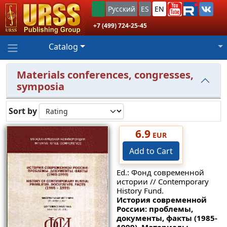
Русский
ES
EN
+7 (499) 724-25-45
Catalog
Materials conferences, congresses,
symposia
Sort by
6.9
EUR
Add to Cart
Ed.: Фонд современной
истории // Contemporary
History Fund.
История современной
России: проблемы,
документы, факты (1985-
1999). Материалы