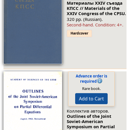
Материалы XXIV съезда
КПСС // Materials of the
XXIV Congress of the CPSU.
320 pp. (Russian).
Second-hand.
Condition: 4+
.
Hardcover
Advance order is
required
Rare book.
Add to Cart
Коллектив авторов.
Outlines of the Joint
Soviet-American
Symposium on Partial