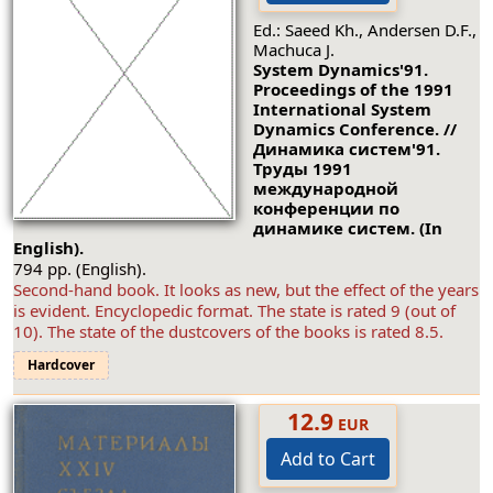
Ed.: Saeed Kh., Andersen D.F.,
Machuca J.
System Dynamics'91.
Proceedings of the 1991
International System
Dynamics Conference. //
Динамика систем'91.
Труды 1991
международной
конференции по
динамике систем. (In
English).
794 pp. (English).
Second-hand book. It looks as new, but the effect of the years
is evident. Encyclopedic format. The state is rated 9 (out of
10). The state of the dustcovers of the books is rated 8.5.
Hardcover
12.9
EUR
Add to Cart