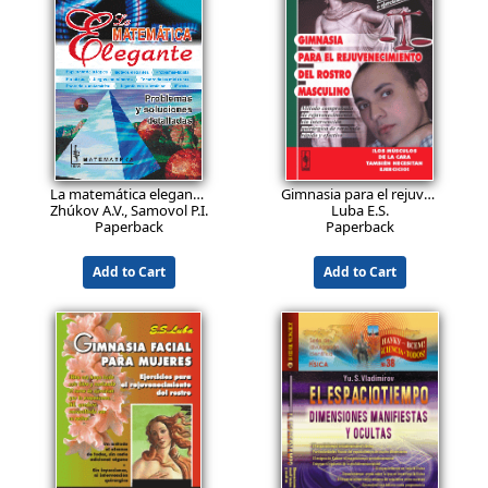
Shvilkin B.N., Miskínova N.A.
Iemiélichev V.A., Miélnikov O.I., 
Paperback
Paperback
Add to Cart
Add to Cart
19.9
14.9
EUR
EUR
La matemática elegante. Problemas y soluciones detalladas
Gimnasia para el rejuvenecimiento del rostro masculino
Zhúkov A.V., Samovol P.I., Applebaum M.V.
Luba E.S.
Paperback
Paperback
Add to Cart
Add to Cart
43.9
29.9
EUR
EUR
Sistemas de numeración: Materiales didácticos, recreativos y de programación. Más de 100 problemas sobre sistemas de numeración. Trucos, rompecabezas, datos históricos. Problemas de olimpiadas. Problemas de los exámenes estatales de informática (acceso a la universidad).
Teoría de grafos para todos: Un libro con el que aprenderás teoría de grafos y te será de gran ayuda para enseñar a otros.
Zlatopolski D.M.
Miélnikov O.I.
Paperback
Paperback
Add to Cart
Add to Cart