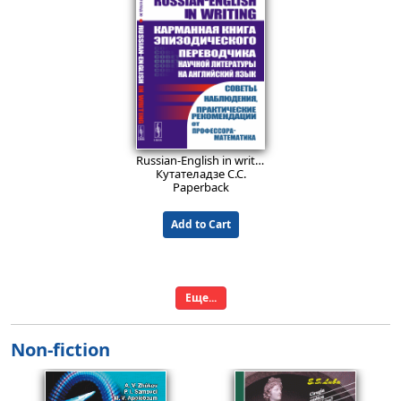
26.9
26.9
EUR
EUR
Teoría de juegos en juegos matemáticos. Aprendiendo a razonar estratégicamente: Juegos predeterminados. Simetría. El juego Nim. El juego Jianshizi. Juegos con polinomios. Estrategias minimax. Juegos en la teoría de números. Análisis retrospectivo. Estrategias ganadoras.
Lecciones de Matemática: Teoría de funciones de variable compleja.
Petrov N. N.
Boss V.
Paperback
Paperback
14.9
EUR
Russian-English in writing: Карманная книга эпизодического переводчика научной литературы (математической — в первую очередь) на английский язык. Советы, наблюдения, практические рекомендации от профессора-математика.
Add to Cart
Add to Cart
Кутателадзе С.С.
Paperback
Add to Cart
Еще...
Non-fiction
36.9
39.9
EUR
EUR
Problemas de física electrónica: Cerca de 300 problemas con soluciones detalladas
Lecciones de teoría de grafos