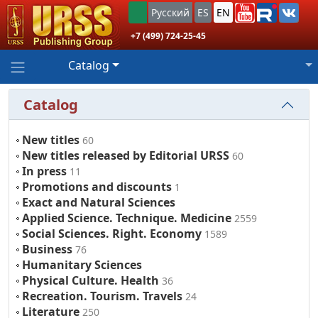
Русский
ES
EN
+7 (499) 724-25-45
Catalog
Catalog
New titles
60
New titles released by Editorial URSS
60
In press
11
Promotions and discounts
1
Exact and Natural Sciences
Applied Science. Technique. Medicine
2559
Social Sciences. Right. Economy
1589
Business
76
Humanitary Sciences
Physical Culture. Health
36
Recreation. Tourism. Travels
24
Literature
250