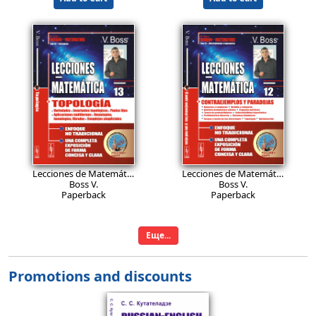
26.9
26.9
EUR
EUR
Lecciones de Matemática: Topología: Variedades. Invariantes topológicos. Puntos fijos. Aplicaciones multiformes. Homotopías, homologías, fibrados. Complejos simpliciales.
Lecciones de Matemática: Contraejemplos y paradojas: Números y conjuntos. Medida y categoría. Análisis matemático clásico. Espacios métricos. Teoría de probabilidades. Indecidibilidad algorítmica. Problemática discreta. Sistemas dinámicos. Juegos y teoría de las elecciones. Topología. Optimización.
Boss V.
Boss V.
Paperback
Paperback
Add to Cart
Add to Cart
Еще...
Promotions and discounts