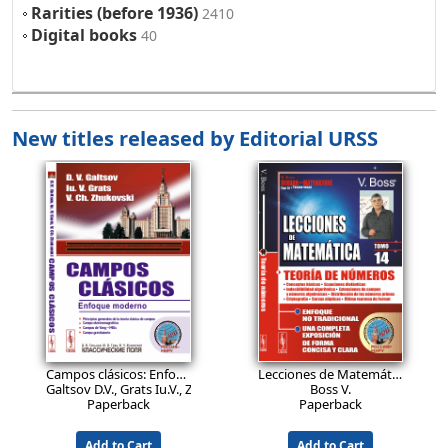
Rarities (before 1936)
2410
Digital books
40
New titles released by Editorial URSS
27.9
26.9
EUR
EUR
Campos clásicos: Enfoque moderno.
Ed.2, corregida
Lecciones de Matemática: Teoría de números. Conceptos básicos. Ecuaciones diofánticas. Indecidibilidad algorítmica. Extensiones de campos y números algebraicos. Distribución de los números primos. Criptografía. Curvas elípticas. Último teorema de Fermat.
Galtsov D.V., Grats Iu.V., Zhukovski V.Ch.
Boss V.
Paperback
Paperback
Add to Cart
Add to Cart