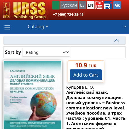
Русский
ES
EN
+7 (499) 724-25-45
Catalog
Sort by
10.9
EUR
Add to Cart
Купцова Е.Ю.
Английский язык.
Деловая коммуникация:
новый уровень = Business
communication: new level.
Учебное пособие. В трех
частях : уровень С1. Часть
1. Агентские фирмы в
международной