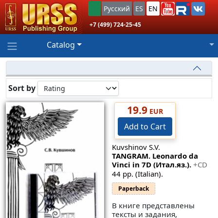
Русский
ES
EN
+7 (499) 724-25-45
Catalog
Sort by
19.9
EUR
Add to Cart
Kuvshinov S.V.
TANGRAM. Leonardo da
Vinci in 7D (Итал.яз.).
+CD
44 pp. (Italian).
Paperback
В книге представлены
тексты и задания,