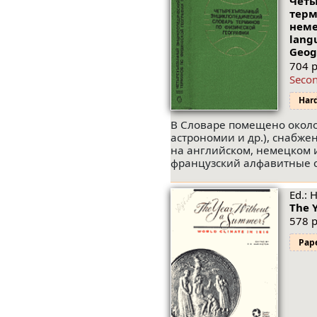
Четы
терм
неме
lang
Geog
704 p
Seco
Har
В Словаре помещено около
астрономии и др.), снабж
на английском, немецком 
французский алфавитные с
Ed.: 
The 
578 p
Pap