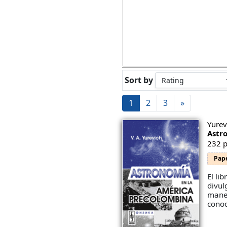
Sort by
1
2
3
»
Yurev
Astr
232 p
Pap
El li
divul
maner
conoc