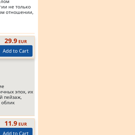
елом
гии не только
ном отношении,
29.9
EUR
Add to Cart
ие
ичных эпох, их
й пейзаж,
 облик
11.9
EUR
Add to Cart