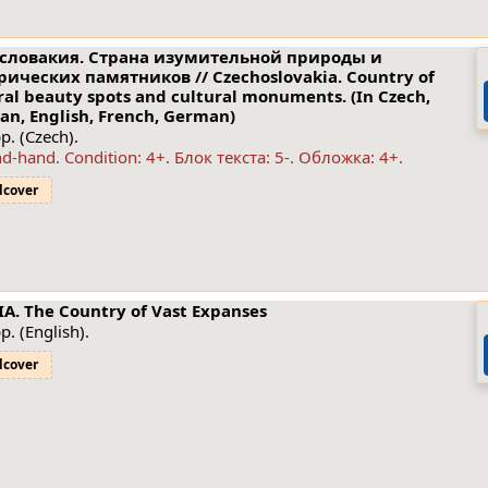
словакия. Страна изумительной природы и
рических памятников // Czechoslovakia. Country of
ral beauty spots and cultural monuments. (In Czech,
an, English, French, German)
p. (Czech).
nd-hand.
Condition: 4+
. Блок текста: 5-. Обложка: 4+.
dcover
IA. The Country of Vast Expanses
p. (English).
dcover