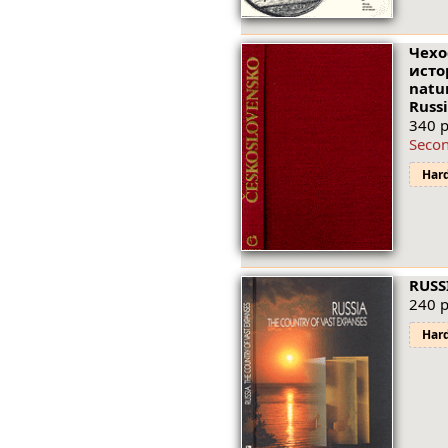
Чехо
исто
natu
Russi
340 p
Seco
Har
RUSS
240 p
Har