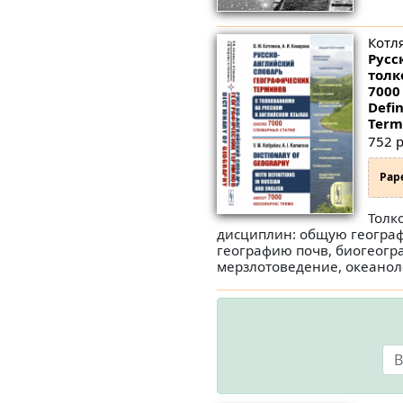
Котля
Русс
толк
7000
Defin
Term
752 p
Pap
Толк
дисциплин: общую геогра
географию почв, биогеогр
мерзлотоведение, океанол