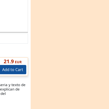
21.9
EUR
Add to Cart
seria y texto de
 explican de
 del