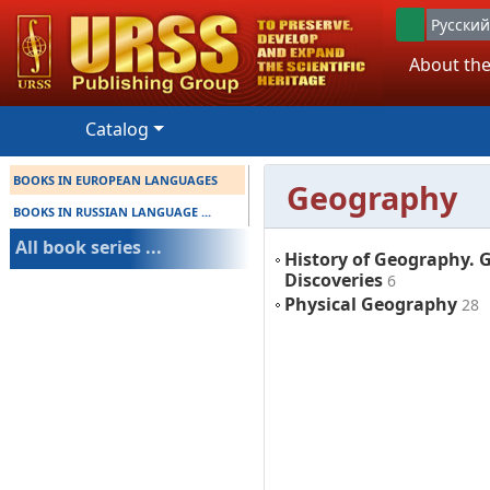
Русский
About the
Catalog
BOOKS IN EUROPEAN LANGUAGES
Geography
BOOKS IN RUSSIAN LANGUAGE ...
All book series ...
History of Geography. 
Discoveries
6
Physical Geography
28