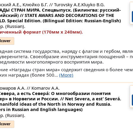
ский А.Е., Клюйко Б.Г. // Turovsky A.E.Kluyko B.G.
АДЫ СТРАН МИРА. Спецвыпуск. (Билингва: русский-
ийский) // STATE AWARS AND DECORATIONS OF THE
. Special Edition. (Bilingual Edition: Russian-English)
p. (Russian).
иченный формат (170мм x 240мм).
dcover
адная система государства, наряду с флагом и гербом, явл
суверенитета. Своеобразие инструментария поощрений – 
ведливости многополярного восприятия мира.
ние «Награды стран мира» содержит сведения о более чем
ких наградах (более 500...
(More)
Комаров А.А. // Komarov A.A.
Севера, а есть Северá: О многообразии понятия
р» в Норвегии и России. // Net Severa, a est’ Severá.
manifold ideas of the North in Norway and Russia.
rs in Russian and English languages)
p. (Russian).
dcover