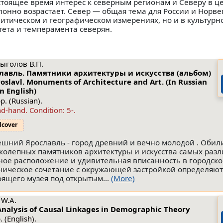
стоящее время интерес к северным регионам и Северу в ц
лонно возрастает. Север — общая тема для России и Норве
литическом и географическом измерениях, но и в культур
тета и темперамента северян.
Выголов В.П.
лавль. Памятники архитектуры и искусства (альбом)
roslavl. Monuments of Architecture and Art. (In Russian
n English)
p. (Russian).
nd-hand.
Condition: 5-
.
dcover
шний Ярославль - город древний и вечно молодой . Обил
колепных памятников архитектуры и искусства самых разл
ное расположение и удивительная вписанность в городско
ническое сочетание с окружающей застройкой определяют
оящего музея под открытым...
(More)
 W.A.
Analysis of Causal Linkages in Demographic Theory
. (English).