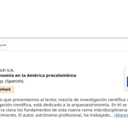
ich V.A.
onomía en la América precolombina
p. (Spanish).
erback
bro que presentamos al lector, mezcla de investigación científica 
gación científica, está dedicado a la arqueoastronomía. En él se
a clara los fundamentos de esta nueva rama interdisciplinaria
imiento. El autor, astrónomo profesional, ha trabajado...
(More)