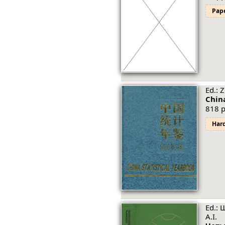
Pap
Ed.: 
China
818 p
Har
Ed.: 
A.I.