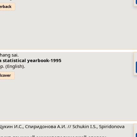
erback
Zhang sai.
 statistical yearbook-1995
p. (English).
dcover
Щукин И.С., Спиридонова А.И. // Schukin I.S., Spiridonova