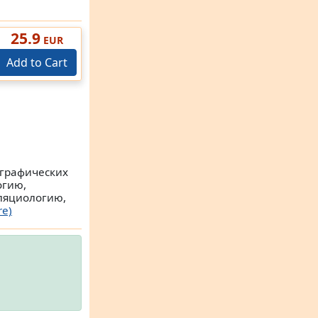
25.9
EUR
Add to Cart
ографических
огию,
ляциологию,
re)