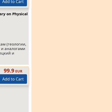
Add to Cart
ry on Physical
ам (геологии,
е и аналогами
ецкий и
99.9
EUR
Add to Cart