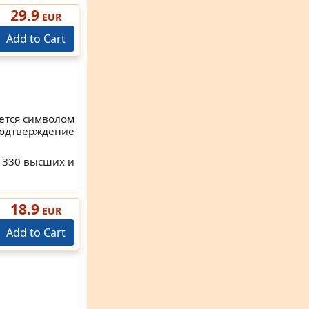
29.9
EUR
Add to Cart
яется символом
подтверждение
 330 высших и
18.9
EUR
Add to Cart