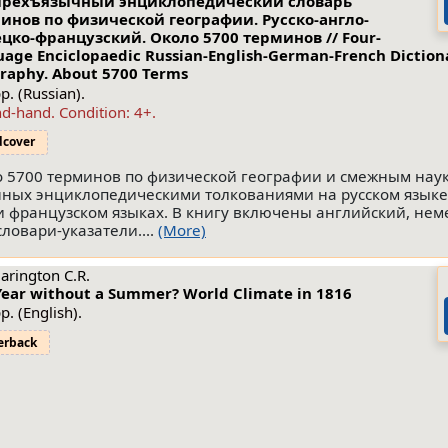
рехъязычный энциклопедический словарь
инов по физической географии. Русско-англо-
цко-французский. Около 5700 терминов // Four-
uage Enciclopaedic Russian-English-German-French Dictiona
raphy. About 5700 Terms
p. (Russian).
nd-hand.
Condition: 4+
.
dcover
 5700 терминов по физической географии и смежным наук
енных энциклопедическими толкованиями на русском язык
и французском языках. В книгу включены английский, нем
ловари-указатели....
(More)
Harington C.R.
Year without a Summer? World Climate in 1816
p. (English).
erback