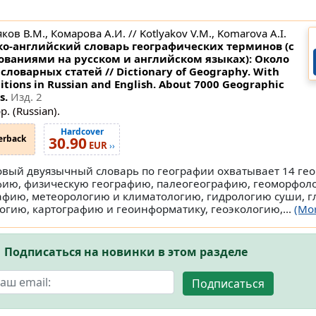
ков В.М., Комарова А.И. // Kotlyakov V.M., Komarova A.I.
ко-английский словарь географических терминов (с
ованиями на русском и английском языках): Около
 словарных статей // Dictionary of Geography. With
itions in Russian and English. About 7000 Geographic
s.
Изд. 2
p. (Russian).
Hardcover
erback
30.90
EUR
››
овый двуязычный словарь по географии охватывает 14 ге
фию, физическую географию, палеогеографию, геоморфол
афию, метеорологию и климатологию, гидрологию суши, г
огию, картографию и геоинформатику, геоэкологию,...
(Mo
Подписаться на новинки в этом разделе
Подписаться