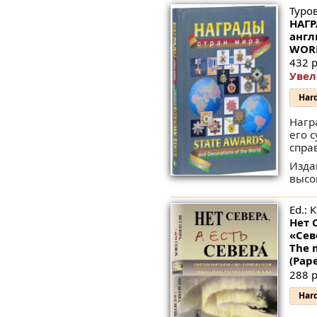
Туров
НАГР
англ
WORLD
432 p
Увел
Har
Нагр
его 
спра
Изда
высо
Ed.: 
Нет 
«Cеве
The 
(Pape
288 p
Har