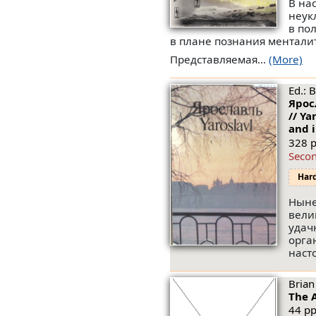
В на
неук
в по
в плане познания ментали
Представляемая...
(More)
Ed.: 
Ярос
// Ya
and i
328 p
Seco
Har
Ныне
вели
удач
орга
наст
Brian
The 
44 pp