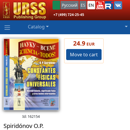
Русский
ES
EN
+7 (499) 724-25-45
Catalog
24.9
EUR
Move to cart
Id: 162154
Spiridónov O.P.