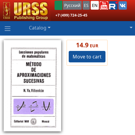
Русский
ES
EN
+7 (499) 724-25-45
Catalog
14.9
EUR
Move to cart