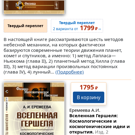
Твердый переплет
Твердый переплет
1799
₽
2 варианта от
››
В настоящей книге рассматриваются шесть методов
небесной механики, на которых фактически
базируются современные теории движения планет,
комет и спутников, а именно: 1) метод Лапласа—
Ньюкома (глава II), 2) планетный метод Хилла (глава
III), 3) метод вариации произвольных постоянных
(глава IV), 4) лунный...
(Подробнее)
1795
₽
В корзину
Еремеева А.И.
Вселенная Гершеля:
Космологические и
космогонические идеи и
открытия.
Изд. 2