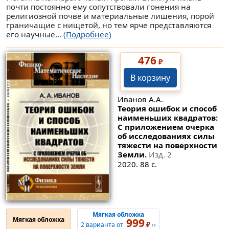
почти постоянно ему сопутствовали гонения на
религиозной почве и материальные лишения, порой
граничащие с нищетой, но тем ярче представляются
его научные...
(Подробнее)
476
₽
В корзину
Иванов А.А.
Теория ошибок и способ
наименьших квадратов:
С приложением очерка
об исследованиях силы
тяжести на поверхности
Земли.
Изд. 2
2020. 88 с.
Мягкая обложка
Мягкая обложка
999
₽
2 варианта от
››