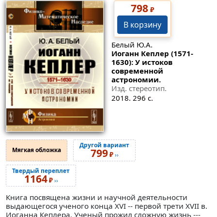
798
₽
В корзину
Белый Ю.А.
Иоганн Кеплер (1571-
1630): У истоков
современной
астрономии.
Изд. стереотип.
2018. 296 с.
Другой вариант
Мягкая обложка
799
₽
››
Твердый переплет
1164
₽
››
Книга посвящена жизни и научной деятельности
выдающегося ученого конца XVI -- первой трети XVII в.
Иоганна Кеплера. Ученый прожил сложную жизнь ---