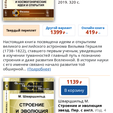
2019. 320 с.
Другой вариант
Онлайн-книга
Твердый переплет
1399
419
₽
₽
››
››
Настоящая книга посвящена идеям и открытиям
великого английского астронома Вильяма Гершеля
(1738–1822), ставшего первым ученым, увидевшим
в изучении туманностей главный путь к познанию
строения и даже развития Вселенной. В истории науки
с его именем связано начало развития той
обширной...
(Подробнее)
1139
₽
В корзину
Шварцшильд М.
Строение и эволюция
звезд. Пер. с англ.
Изд. 4