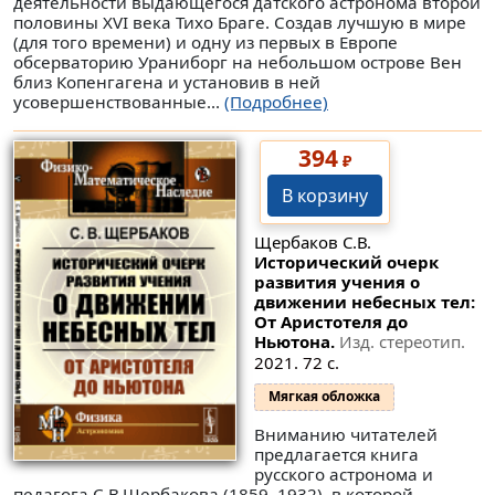
деятельности выдающегося датского астронома второй
половины XVI века Тихо Браге. Создав лучшую в мире
(для того времени) и одну из первых в Европе
обсерваторию Ураниборг на небольшом острове Вен
близ Копенгагена и установив в ней
усовершенствованные...
(Подробнее)
394
₽
В корзину
Щербаков С.В.
Исторический очерк
развития учения о
движении небесных тел:
От Аристотеля до
Ньютона.
Изд. стереотип.
2021. 72 с.
Мягкая обложка
Вниманию читателей
предлагается книга
русского астронома и
педагога С.В.Щербакова (1859–1932), в которой