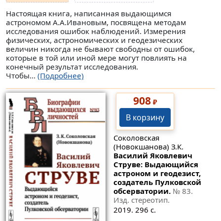
Настоящая книга, написанная выдающимся
астрономом А.А.Ивановым, посвящена методам
исследования ошибок наблюдений. Измерения
физических, астрономических и геодезических
величин никогда не бывают свободны от ошибок,
которые в той или иной мере могут повлиять на
конечный результат исследования.
Чтобы...
(Подробнее)
908
₽
В корзину
Соколовская
(Новокшанова) З.К.
Василий Яковлевич
Струве: Выдающийся
астроном и геодезист,
создатель Пулковской
обсерватории.
№ 83
.
Изд. стереотип.
2019. 296 с.