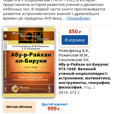
представлена история развития учения о движении
небесных тел. В первой части книги прослеживается
развитие астрономических знаний с древнейших
времен до середины XVII века,...
(Подробнее)
850
₽
В корзину
Розенфельд Б.А.,
Рожанская М.М.,
Соколовская З.К.
Абу-р-Райхан ал-Бируни:
973-1048. Великий
ученый-энциклопедист:
астрономия, математика,
инструменты, география,
философия.
Изд. 2
2014. 272 с.
Другой вариант
Мягкая обложка
999
₽
››