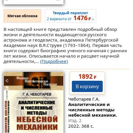
Твердый переплет
Мягкая обложка
1476
₽
2 варианта от
››
В настоящей книге представлен подробный обзор
жизни и деятельности выдающегося русского
астронома и геодезиста, академика Петербургской
Академии наук В.Я.Струве (1793–1864). Первая часть
книги содержит биографию ученого начиная с ранних
лет жизни. Описывается начало и расцвет научной
деятельности,...
(Подробнее)
1892
₽
В корзину
Чеботарев Г.А.
Аналитические и
численные методы
небесной механики.
Изд. 2
2022. 368 с.