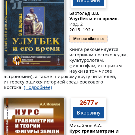
В корзину
Бартольд В.В.
Улугбек и его время.
Изд. 2
2015. 192 с.
Мягкая обложка
Книга рекомендуется
историкам-востоковедам,
культурологам,
философам, историкам
науки (в том числе
астрономии), а также широкому кругу читателей,
интересующихся историей средневекового
Востока.
(Подробнее)
2677
₽
В корзину
Михайлов А.А.
Курс гравиметрии и