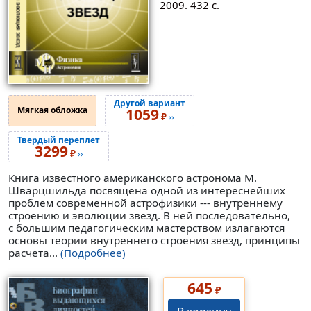
2009. 432 с.
Другой вариант
Мягкая обложка
1059
₽
››
Твердый переплет
3299
₽
››
Книга известного американского астронома М.
Шварцшильда посвящена одной из интереснейших
проблем современной астрофизики --- внутреннему
строению и эволюции звезд. В ней последовательно,
с большим педагогическим мастерством излагаются
основы теории внутреннего строения звезд, принципы
расчета...
(Подробнее)
645
₽