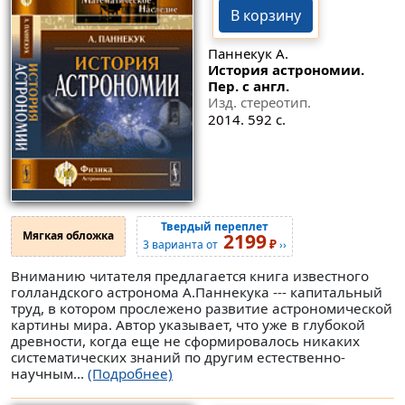
В корзину
Паннекук А.
История астрономии.
Пер. с англ.
Изд. стереотип.
2014. 592 с.
Твердый переплет
Мягкая обложка
2199
₽
3 варианта от
››
Вниманию читателя предлагается книга известного
голландского астронома А.Паннекука --- капитальный
труд, в котором прослежено развитие астрономической
картины мира. Автор указывает, что уже в глубокой
древности, когда еще не сформировалось никаких
систематических знаний по другим естественно-
научным...
(Подробнее)