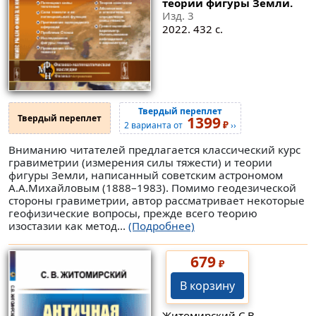
теории фигуры Земли.
Изд. 3
2022. 432 с.
Твердый переплет
Твердый переплет
1399
₽
2 варианта от
››
Вниманию читателей предлагается классический курс
гравиметрии (измерения силы тяжести) и теории
фигуры Земли, написанный советским астрономом
А.А.Михайловым (1888–1983). Помимо геодезической
стороны гравиметрии, автор рассматривает некоторые
геофизические вопросы, прежде всего теорию
изостазии как метод...
(Подробнее)
679
₽
В корзину
Житомирский С.В.