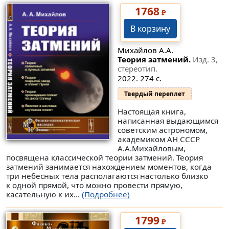
1768
₽
В корзину
Михайлов А.А.
Теория затмений.
Изд. 3,
стереотип.
2022. 274 с.
Твердый переплет
Настоящая книга,
написанная выдающимся
советским астрономом,
академиком АН СССР
А.А.Михайловым,
посвящена классической теории затмений. Теория
затмений занимается нахождением моментов, когда
три небесных тела располагаются настолько близко
к одной прямой, что можно провести прямую,
касательную к их...
(Подробнее)
1799
₽