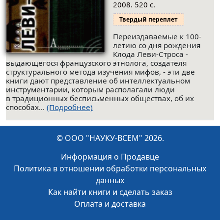
2008. 520 с.
Твердый переплет
Переиздаваемые к 100-
летию со дня рождения
Клода Леви-Строса -
выдающегося французского этнолога, создателя
структурального метода изучения мифов, - эти две
книги дают представление об интеллектуальном
инструментарии, которым располагали люди
в традиционных бесписьменных обществах, об их
способах...
(Подробнее)
© ООО "НАУКУ-ВСЕМ" 2026.
Информация о Продавце
Политика в отношении обработки персональных
данных
Как найти книги и сделать заказ
Оплата и доставка