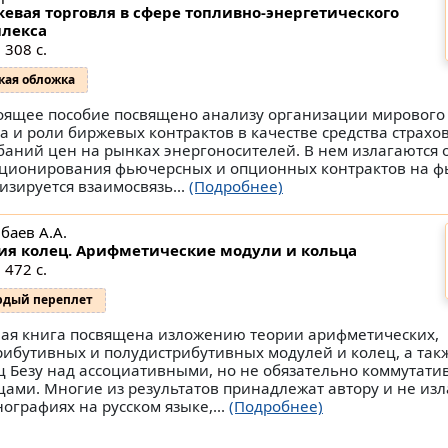
евая торговля в сфере топливно-энергетического
лекса
 308 с.
кая обложка
оящее пособие посвящено анализу организации мирового
а и роли биржевых контрактов в качестве средства страхо
баний цен на рынках энергоносителей. В нем излагаются 
ционирования фьючерсных и опционных контрактов на ф
изируется взаимосвязь...
(Подробнее)
баев А.А.
ия колец. Арифметические модули и кольца
 472 с.
рдый переплет
ая книга посвящена изложению теории арифметических,
рибутивных и полудистрибутивных модулей и колец, а так
ц Безу над ассоциативными, но не обязательно коммутат
цами. Многие из результатов принадлежат автору и не из
нографиях на русском языке,...
(Подробнее)