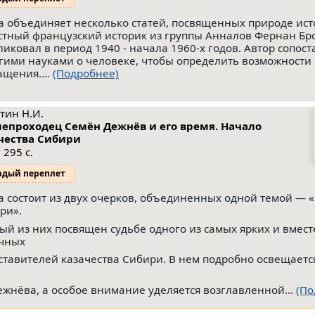
а объединяет несколько статей, посвященных природе ист
стный французский историк из группы Анналов Фернан Бр
ликовал в период 1940 - начала 1960-х годов. Автор сопос
угими науками о человеке, чтобы определить возможности
ащения....
(Подробнее)
тин Н.И.
епроходец Семён Дежнёв и его время. Начало
чества Сибири
 295 с.
рдый переплет
а состоит из двух очерков, объединенных одной темой — 
ри».
ый из них посвящен судьбе одного из самых ярких и вместе
чных
ставителей казачества Сибири. В нем подробно освещает
ежнёва, а особое внимание уделяется возглавленной...
(По