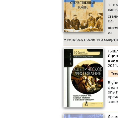
"С и
«дес
стал
Ве-
лико
из-
менилось после его смерти
Тышл
Сцен
движ
2011.
Тве
В уч
фехт
опыт
пред
заве
Дегтя