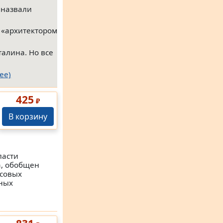
 назвали
 «архитектором
талина. Но все
ее)
425
₽
В корзину
ласти
а, обобщен
ссовых
бных