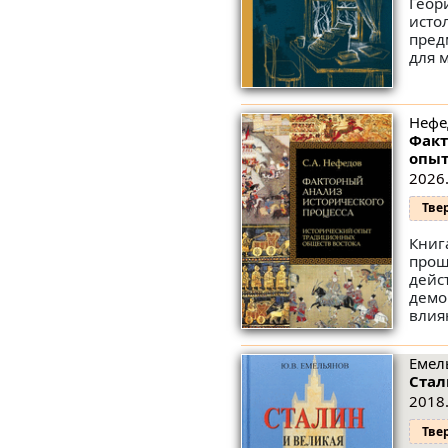
Геор
исто
пред
для 
Нефе
Факт
опыт
2026.
Тве
Книг
прош
дейс
демо
влия
Емел
Стал
2018.
Тве