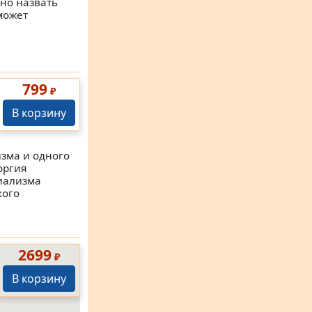
жно назвать
может
799
₽
В корзину
зма и одного
оргия
иализма
кого
2699
₽
В корзину