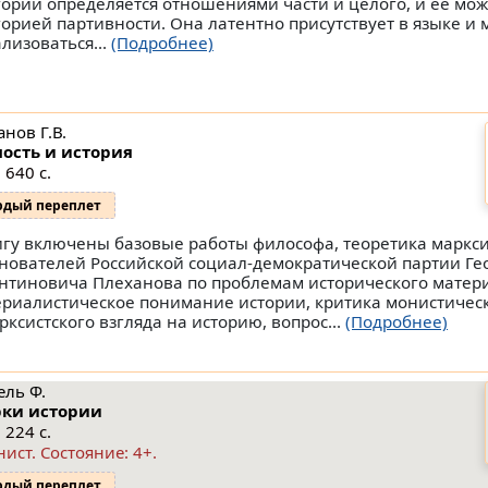
гории определяется отношениями части и целого, и ее мо
горией партивности. Она латентно присутствует в языке и 
ализоваться...
(Подробнее)
нов Г.В.
ость и история
 640 с.
рдый переплет
игу включены базовые работы философа, теоретика маркси
снователей Российской социал-демократической партии Ге
нтиновича Плеханова по проблемам исторического матер
ериалистическое понимание истории, критика монистичес
рксистского взгляда на историю, вопрос...
(Подробнее)
ель Ф.
ки истории
 224 с.
нист.
Состояние: 4+
.
рдый переплет