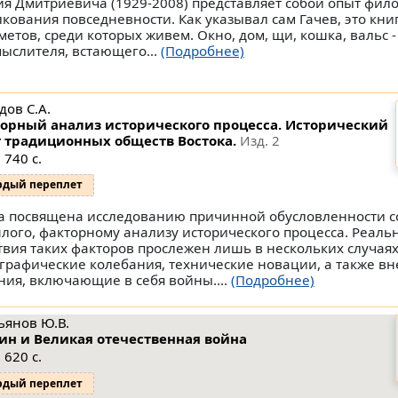
ия Дмитриевича (1929-2008) представляет собой опыт фил
лкования повседневности. Как указывал сам Гачев, это кни
метов, среди которых живем. Окно, дом, щи, кошка, вальс 
мыслителя, встающего...
(Подробнее)
дов С.А.
орный анализ исторического процесса. Исторический
 традиционных обществ Востока.
Изд. 2
 740 с.
рдый переплет
а посвящена исследованию причинной обусловленности 
лого, факторному анализу исторического процесса. Реал
твия таких факторов прослежен лишь в нескольких случаях
графические колебания, технические новации, а также в
ния, включающие в себя войны....
(Подробнее)
ьянов Ю.В.
ин и Великая отечественная война
 620 с.
рдый переплет