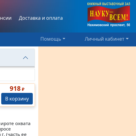
нсии
Доставка и оплата
Помощь
Личный кабинет
918
₽
В корзину
ироте охвата
просе
г. (часть ее