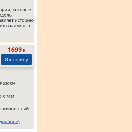
ории, которые
одель
тавляет историю
 их взаимного
1699
₽
В корзину
«Казаки
 с тем
ся жизненный
дробнее)