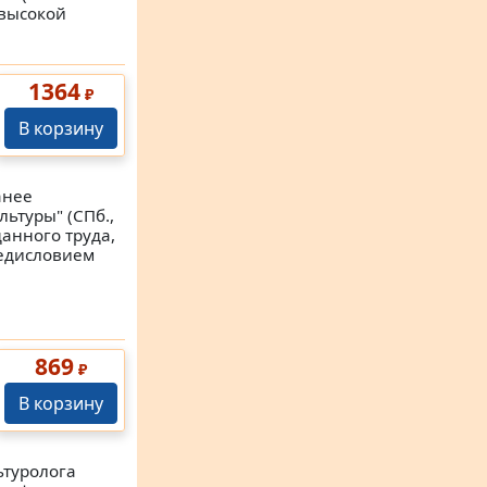
 высокой
1364
₽
В корзину
анее
ьтуры" (СПб.,
данного труда,
редисловием
869
₽
В корзину
ьтуролога