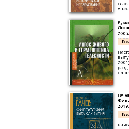
глав
оценк
Румя
Лого
2005.
Тве
Наст
выпу
2001
разд
наше
Гачев
Фило
2019.
Тве
Книг