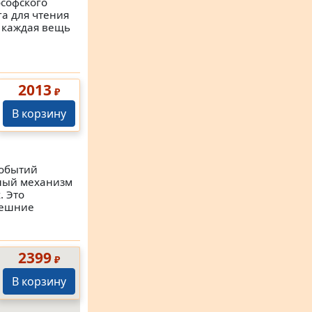
ософского
га для чтения
- каждая вещь
2013
₽
В корзину
событий
ьный механизм
. Это
нешние
2399
₽
В корзину