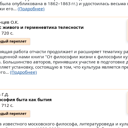
 была опуб­ликована в 1862–1863 гг.) и удостоилась весьма
и его...
(Подробнее)
нцев О.К.
с живого и герменевтика телесности
 720 с.
рдый переплет
оящая работа отчасти продолжает и расширяет тематику р
щенной нами книги "От философии жизни к философии кул
). Большинство авторов, принявших участие в подготовке 
еляет установку, состоящую в том, что культура является п
го...
(Подробнее)
 Г.Д.
софия быта как бытия
 712 с.
рдый переплет
а известного московского философа, литературоведа и кул