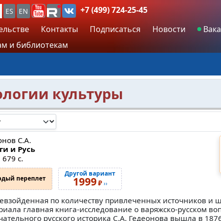
+7 (499) 724-25-45
ES
EN
ельстве
Контакты
Подписаться
Новости
Вака
м и библиотекам
ологии культуры
онов С.А.
ги и Русь
 679 с.
Другой вариант
рдый переплет
1999
₽
››
евзойденная по количеству привлеченных источников и ш
риала главная книга-исследование о варяжско-русском во
чательного русского историка С.А. Гедеонова вышла в 1876 