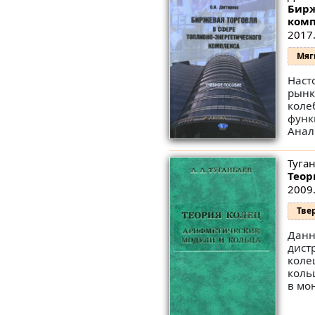
Бирж
комп
2017.
Мяг
Наст
рынк
коле
функ
Анал
Туган
Теор
2009.
Тве
Данн
дист
коле
коль
в мо