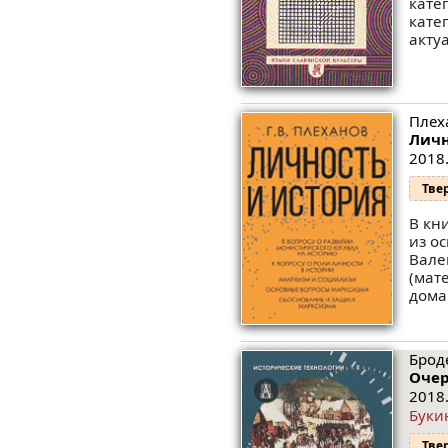
кате
кате
акту
Плеха
Личн
2018.
Тве
В кн
из о
Вале
(мат
дома
Брод
Очер
2018.
Буки
Тве