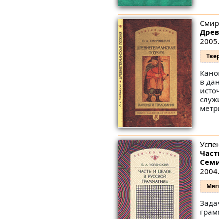
Смир
Древ
2005.
Тве
Кано
в да
исто
служ
метр
Успен
Част
Семи
2004.
Мяг
Зада
грам