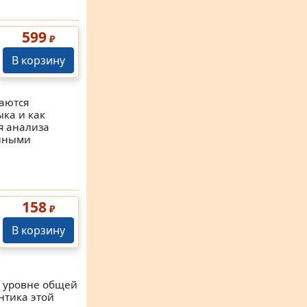
599
₽
В корзину
ваются
ка и как
я анализа
анными
158
₽
В корзину
м уровне общей
нтика этой