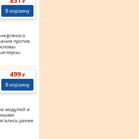
831
₽
В корзину
 нефтяного
вания против
основы
ьючерсы.
499
₽
В корзину
же модулей и
ивными
лагались ранее