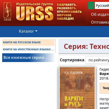
Русский
Об издат
Оптовика
Каталог
КНИГИ НА РУССКОМ ЯЗЫКЕ
Серия: Техн
КНИГИ НА ИНОСТРАННЫХ ЯЗЫКАХ ...
Все книжные серии ...
Сортировка
Гиде
Варя
2018.
Тве
Непр
мате
заме