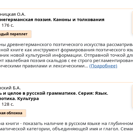
ницкая О.А.
негерманская поэзия. Каноны и толкования
 176 с.
рдый переплет
ны древнегерманского поэтического искусства рассматри
нной книге как инструмент формирования поэтического язы
чник новой культурной информации. Отправной точкой дл
ит хвалебная поэзия скальдов с ее строго регламентиров
ическими правилами и лексическими...
(Подробнее)
ский Б.А.
ь и целое в русской грамматике. Серия: Язык.
отика. Культура
 128 с.
кая обложка
ча книги - показать наличие в русском языке на глубинно
матической категории, объединяющей имя и глагол. Сема