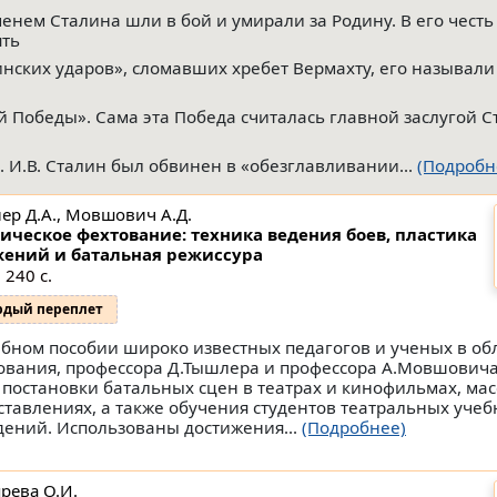
менем Сталина шли в бой и умирали за Родину. В его честь
ять
инских ударов», сломавших хребет Вермахту, его называли
й Победы». Сама эта Победа считалась главной заслугой С
. И.В. Сталин был обвинен в «обезглавливании...
(Подробн
ер Д.А., Мовшович А.Д.
ическое фехтование: техника ведения боев, пластика
ений и батальная режиссура
 240 с.
рдый переплет
ебном пособии широко известных педагогов и ученых в об
ования, профессора Д.Тышлера и профессора А.Мовшович
 постановки батальных сцен в театрах и кинофильмах, ма
ставлениях, а также обучения студентов театральных уче
дений. Использованы достижения...
(Подробнее)
рева О.И.