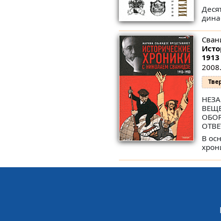
Деся
дина
Сван
Исто
1913 
2008.
Тве
НЕЗА
ВЕЩЕ
ОБОР
ОТВЕ
В ос
хрон