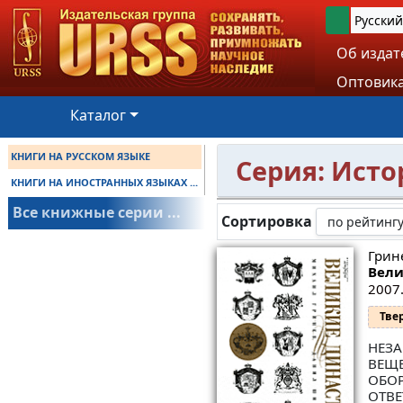
Русский
Об издат
Оптовика
Каталог
КНИГИ НА РУССКОМ ЯЗЫКЕ
Серия: Ист
КНИГИ НА ИНОСТРАННЫХ ЯЗЫКАХ ...
Все книжные серии ...
Сортировка
Грин
Вели
2007.
Тве
НЕЗА
ВЕЩЕ
ОБОР
ОТВЕ