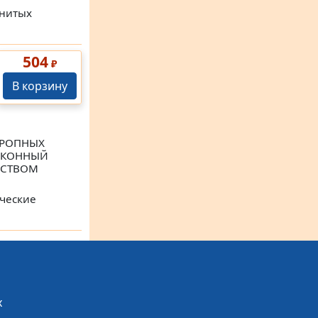
енитых
504
₽
В корзину
ТРОПНЫХ
ЗАКОННЫЙ
ЬСТВОМ
ические
х