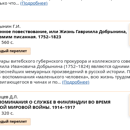
ько что...
(Подробнее)
ынин Г.И.
нное повествование, или Жизнь Гавриила Добрынина,
амим писанная. 1752–1823
 560 с.
рдый переплет
ары витебского губернского прокурора и коллежского сов
иила Ивановича Добрынина (1752–1824) являются одними
реснейших мемуарных произведений в русской истории. П
— воспоминания «маленького человека», всю жизнь трудом
вигающегося в чинах и по...
(Подробнее)
цев Д.Л.
ПОМИНАНИЯ О СЛУЖБЕ В ФИНЛЯНДИИ ВО ВРЕМЯ
ОЙ МИРОВОЙ ВОЙНЫ. 1914–1917
 320 с.
рдый переплет