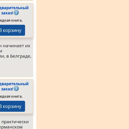
дварительный
заказ!
едкая книга.
В корзину
н начинает их
ии
и, в Белграде,
дварительный
заказ!
едкая книга.
В корзину
 практически
германском