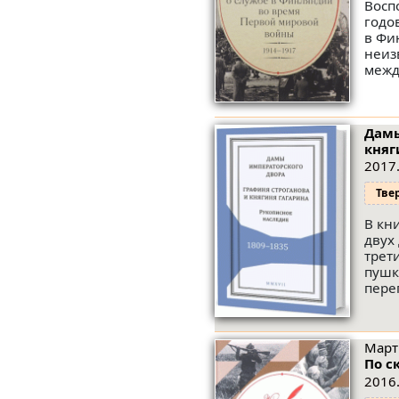
Восп
годо
в Фи
неиз
межд
Дамы
княг
2017.
Тве
В кн
двух
трет
пушк
пере
Март
По с
2016.