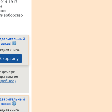
1914-1917
и
ски
тивоборство
дварительный
заказ!
едкая книга.
В корзину
т дочери
дством ее
дробнее)
дварительный
заказ!
едкая книга.