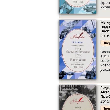
фрон
Укра
Мину
Под 
Восп
2016.
Тве
Восп
1917
сове
кото
усад
Редж
Анта
Приб
2015.
Тве