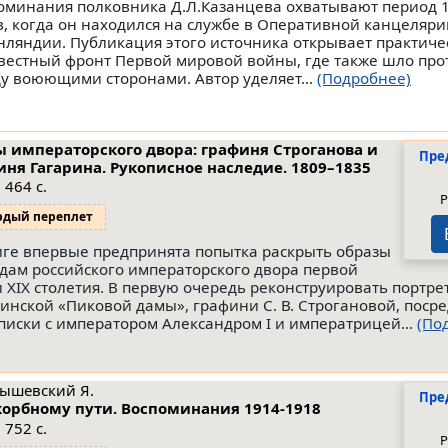
оминания полковника Д.Л.Казанцева охватывают период 
в, когда он находился на службе в Оперативной канцеляри
нляндии. Публикация этого источника открывает практиче
вестный фронт Первой мировой войны, где также шло про
у воюющими сторонами. Автор уделяет...
(Подробнее)
 императорского двора: графиня Строганова и
Пре
иня Гагарина. Рукописное наследие. 1809–1835
 464 с.
Р
рдый переплет
иге впервые предпринята попытка раскрыть образы
 дам российского императорского двора первой
и XIX столетия. В первую очередь реконструировать портре
инской «Пиковой дамы», графини С. В. Строгановой, посре
писки с императором Александром I и императрицей...
(По
ышевский Я.
Пре
корбному пути. Воспоминания 1914-1918
 752 с.
Р