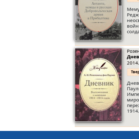
Мему
Редж
неос
войн
солд
Розе
Днев
2014.
Тве
Днев
Паул
Импе
миро
пере
1914.