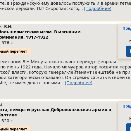
те, в Гражданскую ему довелось послужить и в армии гетм
инской державы П.П.Скоропадского,...
(Подробнее)
т В.Н.
Пре
большевистским игом. В изгнании.
оминания. 1917-1922
Р
 576 с.
рдый переплет
оминания В.Н.Минута охватывают период с февраля
 по июнь 1922 года. Начало мемуаров автор посвятил перв
тской власти, которую генерал-лейтенант Генштаба не при
рой категорически отказался. Он стремился жить в своей с
ьбе, не имея дела с новыми...
(Подробнее)
и.
Пре
нта, немцы и русская Добровольческая армия в
алтике
Р
 320 с.
рдый переплет