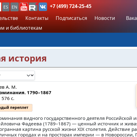
+7 (499) 724-25-45
ES
EN
ельстве
Контакты
Подписаться
Новости
Вака
м и библиотекам
ая история
ев А. М.
оминания. 1790–1867
 576 с.
рдый переплет
оминания видного государственного деятеля Российской 
йловича Фадеева (1789–1867) — ценный источник и жива
огранная картина русской жизни XIX столетия. Действие р
оличных городах и на просторах империи — в Новороссии, 