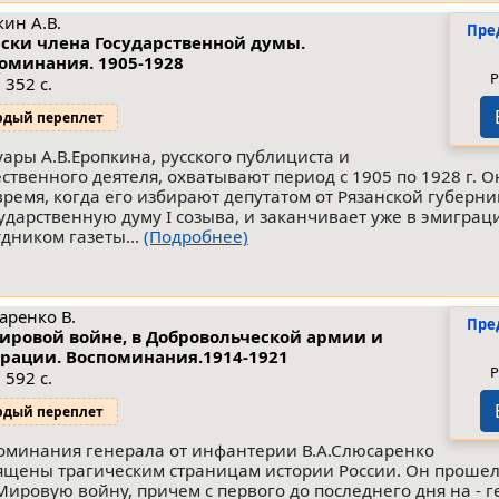
кин А.В.
Пре
ски члена Государственной думы.
оминания. 1905-1928
Р
 352 с.
рдый переплет
ары А.В.Еропкина, русского публициста и
ственного деятеля, охватывают период с 1905 по 1928 г. О
 время, когда его избирают депутатом от Рязанской губерн
сударственную думу I созыва, и заканчивает уже в эмиграци
удником газеты...
(Подробнее)
аренко В.
Пре
ировой войне, в Добровольческой армии и
рации. Воспоминания.1914-1921
Р
 592 с.
рдый переплет
оминания генерала от инфантерии В.А.Слюсаренко
ящены трагическим страницам истории России. Он прошел
Мировую войну, причем с первого до последнего дня на - 