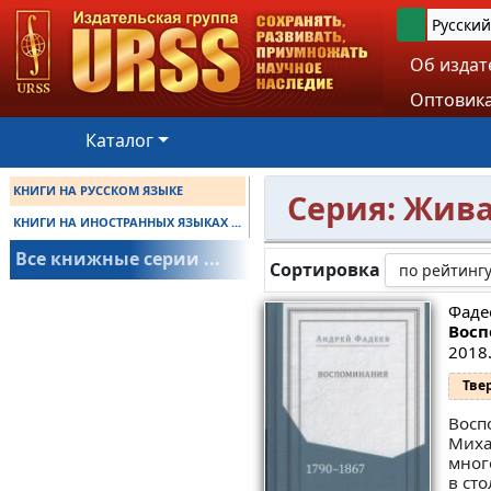
Русский
Об издат
Оптовика
Каталог
КНИГИ НА РУССКОМ ЯЗЫКЕ
Серия: Жив
КНИГИ НА ИНОСТРАННЫХ ЯЗЫКАХ ...
Все книжные серии ...
Сортировка
Фаде
Восп
2018.
Тве
Восп
Миха
мног
в ст