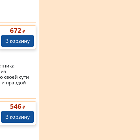
672
₽
В корзину
етника
 из
о своей сути
 и правдой
546
₽
В корзину