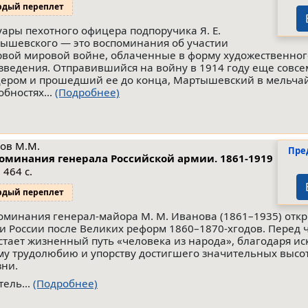
рдый переплет
ары пехотного офицера подпоручика Я. Е.
ышевского — это воспоминания об участии
рвой мировой войне, облаченные в форму художественног
зведения. Отправившийся на войну в 1914 году еще совс
ером и прошедший ее до конца, Мартышевский в мельч
обностях...
(Подробнее)
ов М.М.
Пре
оминания генерала Российской армии. 1861-1919
 464 с.
рдый переплет
оминания генерал-майора М. М. Иванова (1861–1935) отк
и России после Великих реформ 1860–1870-хгодов. Перед 
стает жизненный путь «человека из народа», благодаря и
му трудолюбию и упорству достигшего значительных высот
зни.
тель...
(Подробнее)