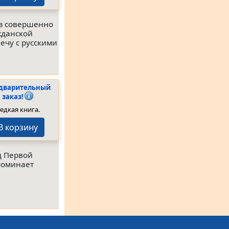
из совершенно
жданской
ечу с русскими
дварительный
заказ!
едкая книга.
В корзину
д Первой
поминает