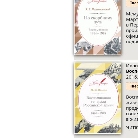
Тве
Мему
Март
в Пе
прои
офиц
подр
Иван
Восп
2016.
Тве
Восп
жизн
пред
свое
в жи
Чита