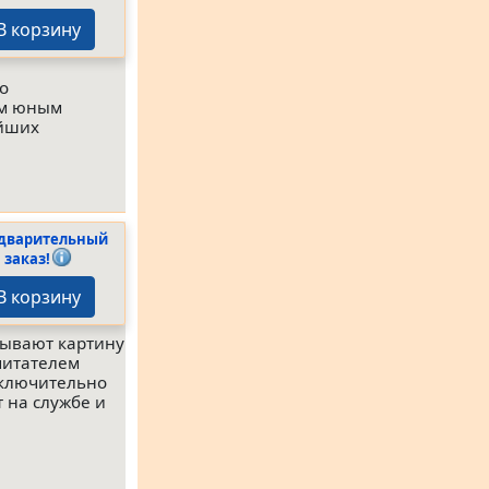
В корзину
о
ем юным
айших
дварительный
заказ!
В корзину
рывают картину
читателем
сключительно
 на службе и