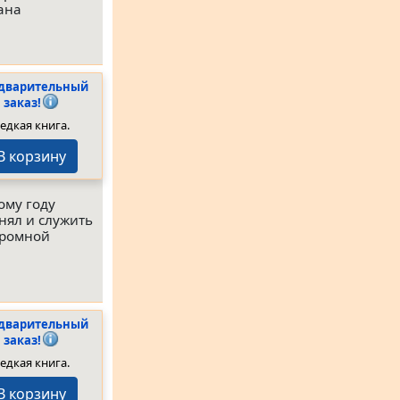
ана
дварительный
заказ!
едкая книга.
В корзину
ому году
нял и служить
кромной
дварительный
заказ!
едкая книга.
В корзину