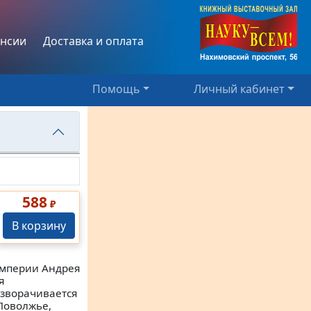
нсии
Доставка и оплата
Помощь
Личный кабинет
588
₽
В корзину
империи Андрея
я
азворачивается
Поволжье,