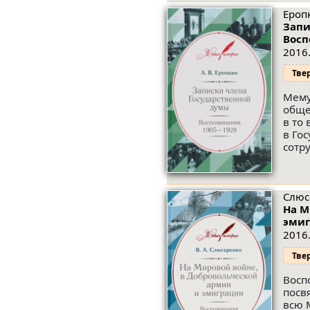
Ероп
Запи
Восп
2016.
Тве
Мему
обще
в то
в Го
сотр
Слюс
На М
эмиг
2016.
Тве
Восп
посв
всю 