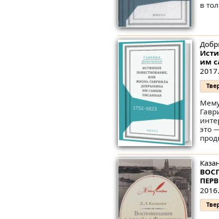
в тол
Добр
Исти
им с
2017.
Тве
Мему
Гавр
инте
это 
прод
Казан
ВОС
ПЕРВ
2016.
Тве