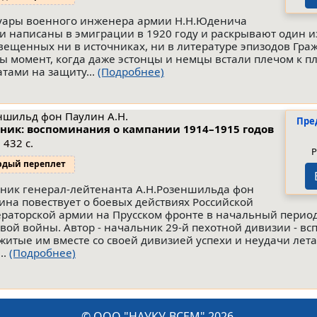
ары военного инженера армии Н.Н.Юденича
и написаны в эмиграции в 1920 году и раскрывают один 
вещенных ни в источниках, ни в литературе эпизодов Гра
ы момент, когда даже эстонцы и немцы встали плечом к пл
атами на защиту...
(Подробнее)
ншильд фон Паулин А.Н.
Пре
ник: воспоминания о кампании 1914–1915 годов
 432 с.
Р
рдый переплет
ник генерал-лейтенанта А.Н.Розеншильда фон
ина повествует о боевых действиях Российской
раторской армии на Прусском фронте в начальный перио
вой войны. Автор - начальник 29-й пехотной дивизии - вс
житые им вместе со своей дивизией успехи и неудачи лета
..
(Подробнее)
© ООО "НАУКУ-ВСЕМ" 2026.