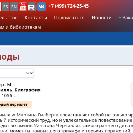
+7 (499) 724-25-45
ES
EN
ельстве
Контакты
Подписаться
Новости
Вака
м и библиотекам
моды
ерт М.
илль. Биография
 1056 с.
рдый переплет
чилль» Мартина Гилберта представляет собой не только 
ый исторический труд, но и увлекательное повествование
одит вся жизнь Уинстона Черчилля с самого раннего детств
ачи, моменты наивысшего триумфа и горьких поражений, 