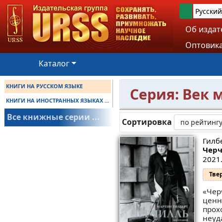
Русский
Об издат
Оптовика
Каталог
КНИГИ НА РУССКОМ ЯЗЫКЕ
Серия: Век 
КНИГИ НА ИНОСТРАННЫХ ЯЗЫКАХ ...
Все книжные серии ...
Сортировка
Гилб
Черч
2021.
Тве
«Чер
ценн
прох
неуд