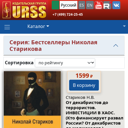
Русский
ES
EN
+7 (499) 724-25-45
Каталог
Серия: Бестселлеры Николая
Старикова
Сортировка
1599
₽
В корзину
Стариков Н.В.
От декабристов до
террористов.
ИНВЕСТИЦИИ В ХАОС.
(Кто финансирует развал
России? От декабристов
до моджахедов.)