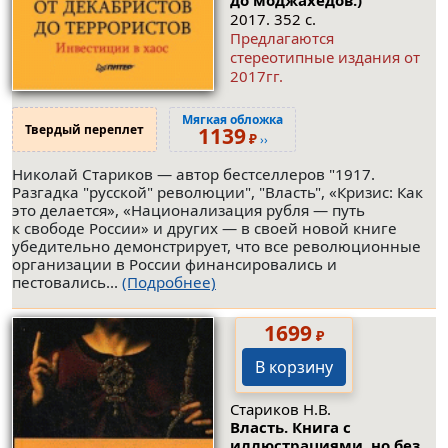
2017. 352 с.
Предлагаются
стереотипные издания от
2017гг.
Мягкая обложка
Твердый переплет
1139
₽
››
Николай Стариков — автор бестселлеров "1917.
Разгадка "русской" революции", "Власть", «Кризис: Как
это делается», «Национализация рубля — путь
к свободе России» и других — в своей новой книге
убедительно демонстрирует, что все революционные
организации в России финансировались и
пестовались...
(Подробнее)
1699
₽
В корзину
Стариков Н.В.
Власть. Книга с
иллюстрациями, но без