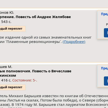
онов Ю.
Пре
рпение. Повесть об Андрее Желябове
 543 с.
Р
рдый переплет
ое издание одной из самых знаменательных книг
рии `Пламенные революционеры`.
(Подробнее)
шев М.
Пре
ые полномочия. Повесть о Вячеславе
жинском
 416 с.
Состояние: 5-.
рдый переплет
тель Михаил Барышев известен по книгам об Отечествен
аны Листья на скалах, Потом была победа), о Севере (сбор
казов). В 1974 году М. Барышев стал лауреатом Всесоюзног