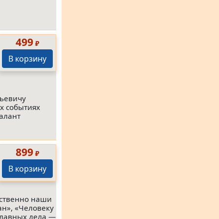
499
₽
В корзину
тьевичу
ых событиях
талант
899
₽
В корзину
ственно наши
н», «Человеку
 главных дела —