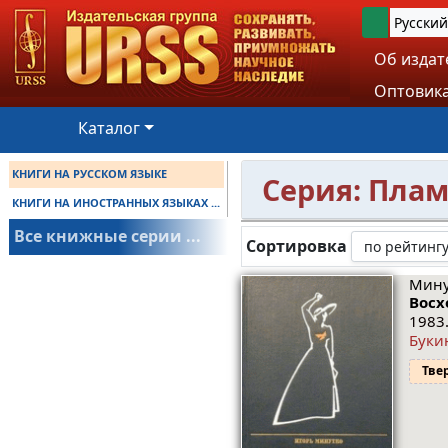
Русский
Об издат
Оптовика
Каталог
КНИГИ НА РУССКОМ ЯЗЫКЕ
Серия: Пла
КНИГИ НА ИНОСТРАННЫХ ЯЗЫКАХ ...
Все книжные серии ...
Сортировка
Мину
Восх
1983.
Буки
Тве