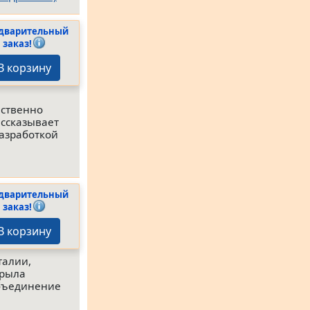
дварительный
заказ!
В корзину
ественно
ссказывает
разработкой
дварительный
заказ!
В корзину
талии,
крыла
объединение