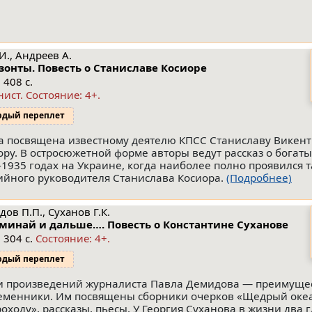
И., Андреев А.
зонты. Повесть о Станиславе Косиоре
 408 с.
нист.
Состояние: 4+
.
рдый переплет
а посвящена известному деятелю КПСС Станиславу Викен
ору. В остросюжетной форме авторы ведут рассказ о богат
-1935 годах на Украине, когда наиболее полно проявился 
ийного руководителя Станислава Косиора.
(Подробнее)
ов П.П., Суханов Г.К.
минай и дальше…. Повесть о Константине Суханове
 304 с.
Состояние: 4+.
рдый переплет
и произведений журналиста Павла Демидова — преимуще
еменники. Им посвящены сборники очерков «Щедрый океа
роходу», рассказы, пьесы. У Георгия Суханова в жизни два