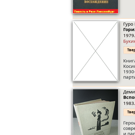
Гуро 
Гори
1979.
Буки
Тве
Книг
Коси
1930
парт
Демид
Вспо
1983.
Тве
Геро
совр
и па