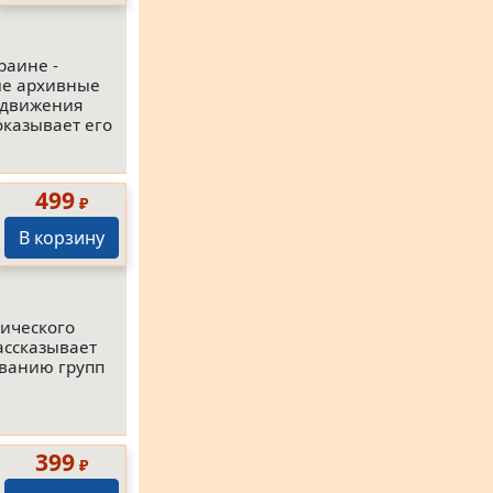
раине -
ые архивные
 движения
оказывает его
499
₽
В корзину
тического
ассказывает
ованию групп
399
₽