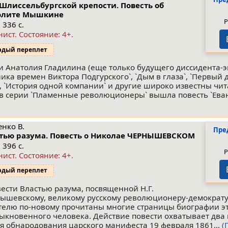
Шлиссельбургской крепости. Повесть об
олите Мышкине
Р
 336 с.
нист.
Состояние: 4+
.
рдый переплет
и Анатолия Гладилина (еще только будущего диссидента-э
ника времен Виктора Подгурского`, `Дым в глаза`, `Первый
`, `История одной компании` и другие широко известны чит
 в серии `Пламенные революционеры` вышла повесть `Ева
енко В.
Пре
тью разума. Повесть о Николае ЧЕРНЫШЕВСКОМ
 396 с.
Р
нист.
Состояние: 4+
.
рдый переплет
вести Властью разума, посвященной Н.Г.
ышевскому, великому русскому революционеру-демократу
телю по-новому прочитаны многие страницы биографии э
ыкновенного человека. Действие повести охватывает два 
ня обнародования царского манифеста 19 февраля 1861...
(