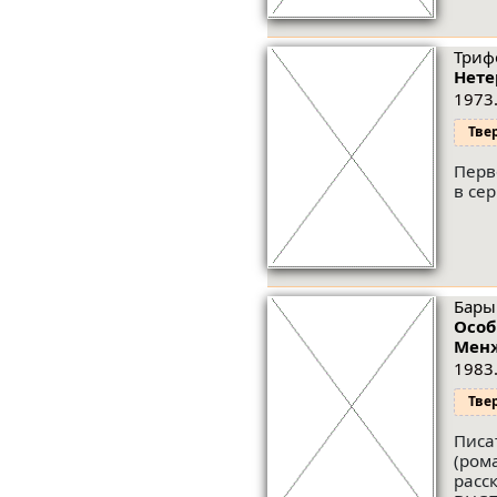
Триф
Нете
1973.
Тве
Перв
в се
Бары
Особ
Мен
1983.
Тве
Писа
(ром
расс