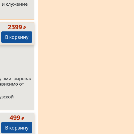
, и служение
2399
₽
В корзину
ду эмигрировал
ависимо от
узской
499
₽
В корзину