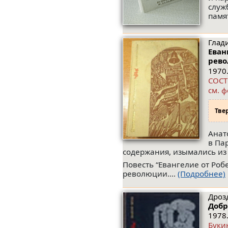
служ
памят
Глади
Еван
рев
1970.
СОСТО
см. ф
Тве
Анат
в Па
содержания, изымались из 
Повесть “Евангелие от Роб
революции....
(Подробнее)
Дрозд
Добр
1978.
Буки