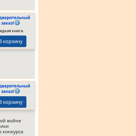
дварительный
заказ!
едкая книга.
В корзину
дварительный
заказ!
В корзину
ной войне
ники
о конкурса