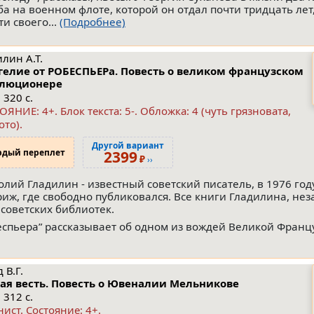
ба на военном флоте, которой он отдал почти тридцать лет
и своего...
(Подробнее)
лин А.Т.
гелие от РОБЕСПЬЕРа. Повесть о великом французском
олюционере
 320 с.
ЯНИЕ: 4+. Блок текста: 5-. Обложка: 4 (чуть грязновата,
ото).
Другой вариант
рдый переплет
2399
₽
››
олий Гладилин - известный советский писатель, в 1976 го
риж, где свободно публиковался. Все книги Гладилина, нез
советских библиотек.
еспьера” рассказывает об одном из вождей Великой Франц
 В.Г.
ая весть. Повесть о Ювеналии Мельникове
 312 с.
нист.
Состояние: 4+
.