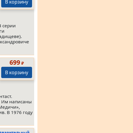
В корзину
В серии
ги
Радищеве).
ександровиче
699
₽
В корзину
нтаст.
. Им написаны
 Медичи»,
в. В 1976 году
дварительный