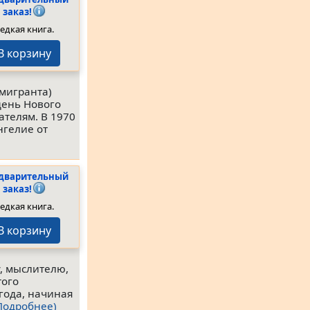
заказ!
едкая книга.
В корзину
мигранта)
 день Нового
ателям. В 1970
нгелие от
дварительный
заказ!
едкая книга.
В корзину
, мыслителю,
того
года, начиная
Подробнее)