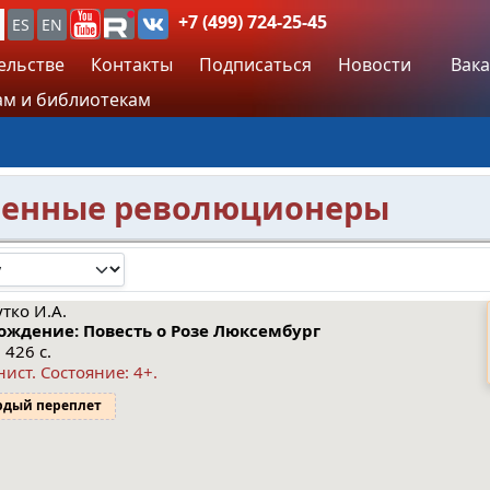
+7 (499) 724-25-45
ES
EN
ельстве
Контакты
Подписаться
Новости
Вака
м и библиотекам
менные революционеры
тко И.А.
ождение: Повесть о Розе Люксембург
 426 с.
нист.
Состояние: 4+
.
рдый переплет