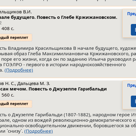
ильщиков В.И.
Пре
чале будущего. Повесть о Глебе Кржижановском.
2
 408 с.
рдый переплет
сть Владимира Красильщикова В начале будущего, худож
рывая образ Глеба Максимилиановича Кржижановского, ра
й поре его жизни, когда он по заданию Ильича руководил 
а ГОЭЛРО - первого в истории народнохозяйственного
а.
(Подробнее)
в Н. С., Дальцева М. З.
Пре
сан мечом. Повесть о Джузеппе Гарибальди
 560 с.
рдый переплет
сть о Джузеппе Гарибальди (1807-1882), народном герое И
рале, одном из вождей революционно-демократического 
ционально-освободительном движении, боровшегося за 
ии `снизу`.
(Подробнее)