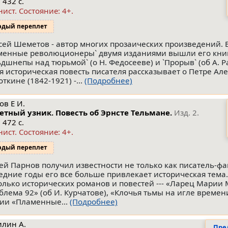
 432 с.
нист.
Состояние: 4+
.
рдый переплет
сей Шеметов - автор многих прозаических произведений. 
менные революционеры` двумя изданиями вышли его кни
ьдшнепы над тюрьмой` (о Н. Федосееве) и `Прорыв` (об А. 
я историческая повесть писателя рассказывает о Петре Ал
ткине (1842-1921) -...
(Подробнее)
ов Е И.
етный узник. Повесть об Эрнсте Тельмане.
Изд. 2.
 472 с.
нист.
Состояние: 4+
.
рдый переплет
ей Парнов получил известности не только как писатель-фа
едние годы его все больше привлекает историческая тема
олько исторических романов и повестей --- «Ларец Марии
блема 92» (об И. Курчатове), «Клочья тьмы на игле времени
рии «Пламенные...
(Подробнее)
илин А.
Пре