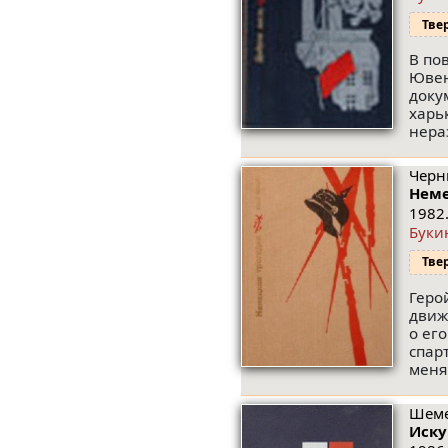
Тве
В по
Ювен
доку
харь
нера
Черн
Неме
1982.
Буки
Тве
Геро
движ
о ег
спар
меня
Шеме
Иску