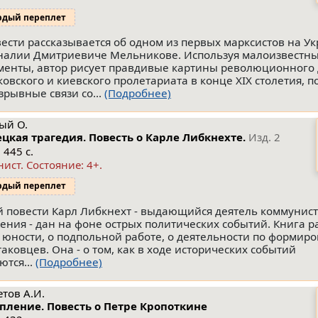
рдый переплет
вести рассказывается об одном из первых марксистов на Ук
алии Дмитриевиче Мельникове. Используя малоизвестн
менты, автор рисует правдивые картины революционного
ковского и киевского пролетариата в конце XIX столетия, п
зрывные связи со...
(Подробнее)
ый О.
цкая трагедия. Повесть о Карле Либкнехте.
Изд. 2
 445 с.
нист.
Состояние: 4+
.
рдый переплет
й повести Карл Либкнехт - выдающийся деятель коммунис
ения - дан на фоне острых политических событий. Книга р
о юности, о подпольной работе, о деятельности по формир
таковцев. Она - о том, как в ходе исторических событий
ются...
(Подробнее)
тов А.И.
пление. Повесть о Петре Кропоткине