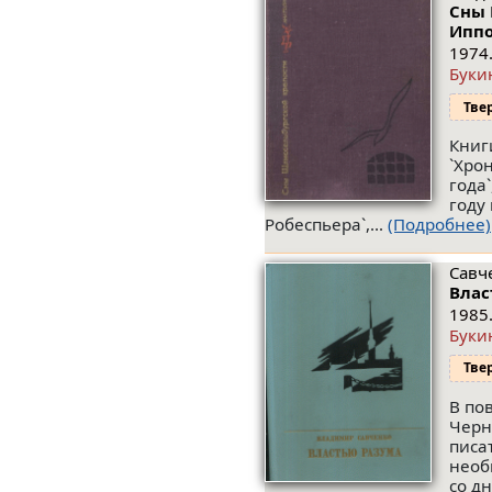
Сны 
Ипп
1974.
Буки
Тве
Книг
`Хро
года
году
Робеспьера`,...
(Подробнее)
Савч
Влас
1985.
Буки
Тве
В по
Черн
писа
необ
со д