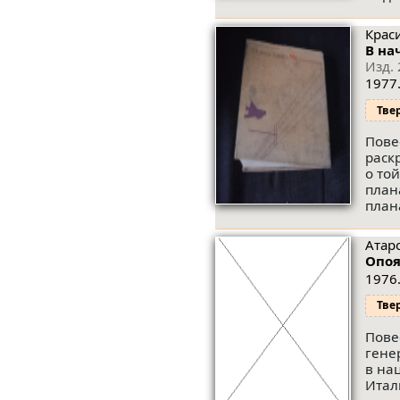
Крас
В на
Изд. 
1977.
Тве
Пове
раск
о то
план
план
Атаро
Опоя
1976.
Тве
Пове
гене
в на
Итал