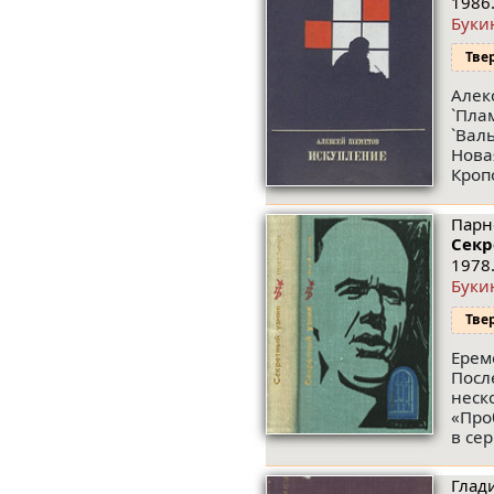
1986.
Буки
Тве
Алек
`Пла
`Вал
Нова
Кропо
Парн
Секр
1978.
Буки
Тве
Ерем
Посл
неск
«Про
в се
Глад