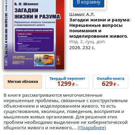
В корзину
Шамис А.Л.
Загадки жизни и разума:
Нерешенные вопросы
понимания и
моделирования живого.
Изд. 2, сущ. доп.
2026. 232 с.
Твердый переплет
Онлайн-книга
Мягкая обложка
1299
629
₽
₽
››
››
В книге рассматриваются многочисленные
нерешенные проблемы, связанные с конструктивным
объяснением и моделированием живого, то есть
существования, эволюции, поведения, восприятия и
мышления живых организмов. Для решения этих
проблем необходимо выделение не кибернетической
общности живого и неживого,...
(Подробнее)