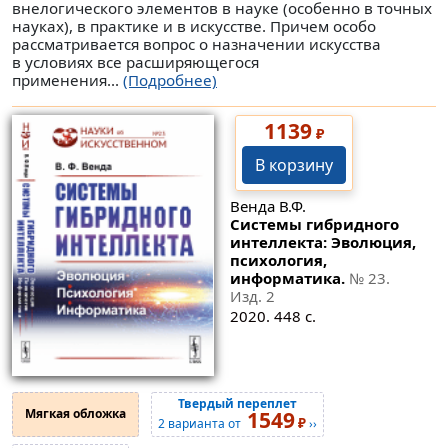
внелогического элементов в науке (особенно в точных
науках), в практике и в искусстве. Причем особо
рассматривается вопрос о назначении искусства
в условиях все расширяющегося
применения...
(Подробнее)
1139
₽
В корзину
Венда В.Ф.
Системы гибридного
интеллекта: Эволюция,
психология,
информатика.
№ 23
.
Изд. 2
2020. 448 с.
Твердый переплет
Мягкая обложка
1549
₽
2 варианта от
››