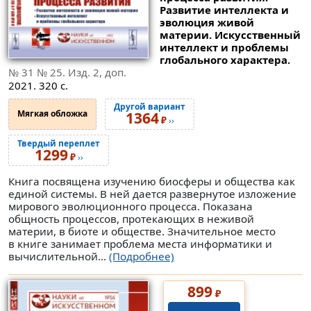
Развитие интеллекта и
эволюция живой
материи. Искусственный
интеллект и проблемы
глобального характера.
№ 31
№ 25
. Изд. 2, доп.
2021. 320 с.
Другой вариант
Мягкая обложка
1364
₽
››
Твердый переплет
1299
₽
››
Книга посвящена изучению биосферы и общества как
единой системы. В ней дается развернутое изложение
мирового эволюционного процесса. Показана
общность процессов, протекающих в неживой
материи, в биоте и обществе. Значительное место
в книге занимает проблема места информатики и
вычислительной...
(Подробнее)
899
₽