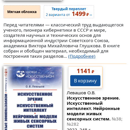
Твердый переплет
Мягкая обложка
1499
₽
2 варианта от
››
Перед читателями — классический труд выдающегося
ученого, пионера кибернетики в СССР и мире,
создателя научных и технических основ для
информационной индустрии Советского Союза,
академика Виктора Михайловича Глушкова. В книге
собран и обобщен материал, необходимый для
построения таких разделов...
(Подробнее)
1141
₽
В корзину
Левашов О.В.
Искусственное зрение.
Искусственный
интеллект. Нейронные
модели живых
сенсорных систем.
№38
;
№282
2022. 248 с.