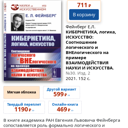
711
₽
В корзину
Фейнберг Е.Л.
КИБЕРНЕТИКА, логика,
ИСКУССТВО:
Соотношение
логического и
ВНЕлогического на
примере
ВЗАИМОДЕЙСТВИЯ
НАУКИ И ИСКУССТВА.
№30
. Изд. 2
2021. 152 с.
Другой вариант
Мягкая обложка
599
₽
››
Твердый переплет
Онлайн-книга
1190
469
₽
₽
››
››
В книге академика РАН Евгения Львовича Фейнберга
сопоставляется роль формально логического и