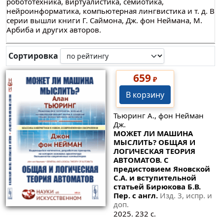
робототехника, виртуалистика, семиотика,
нейроинформатика, компьютерная лингвистика и т. д. В
серии вышли книги Г. Саймона, Дж. фон Неймана, М.
Арбиба и других авторов.
Сортировка
659
₽
В корзину
Тьюринг А., фон Нейман
Дж.
МОЖЕТ ЛИ МАШИНА
МЫСЛИТЬ? ОБЩАЯ И
ЛОГИЧЕСКАЯ ТЕОРИЯ
АВТОМАТОВ. С
предистовием Яновской
С.А. и вступительной
статьей Бирюкова Б.В.
Пер. с англ.
Изд. 3, испр. и
доп.
2025. 232 с.