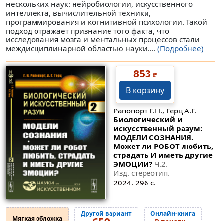
нескольких наук: нейробиологии, искусственного
интеллекта, вычислительной техники,
программирования и когнитивной психологии. Такой
подход отражает признание того факта, что
исследования мозга и ментальных процессов стали
междисциплинарной областью науки....
(Подробнее)
853
₽
В корзину
Рапопорт Г.Н., Герц А.Г.
Биологический и
искусственный разум:
МОДЕЛИ СОЗНАНИЯ.
Может ли РОБОТ любить,
страдать И иметь другие
ЭМОЦИИ?
Ч.2.
Изд. стереотип.
2024. 296 с.
Другой вариант
Онлайн-книга
Мягкая обложка