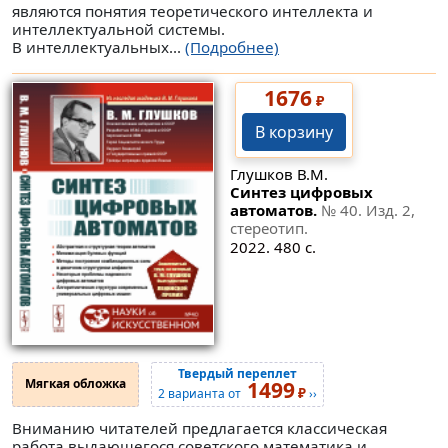
являются понятия теоретического интеллекта и
интеллектуальной системы.
В интеллектуальных...
(Подробнее)
1676
₽
В корзину
Глушков В.М.
Синтез цифровых
автоматов.
№ 40
. Изд. 2,
стереотип.
2022. 480 с.
Твердый переплет
Мягкая обложка
1499
₽
2 варианта от
››
Вниманию читателей предлагается классическая
работа выдающегося советского математика и