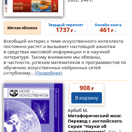
Твердый переплет
Онлайн-книга
Мягкая обложка
1737
461
₽
₽
››
››
Всеобщий интерес к теме искусственного интеллекта
постоянно растет и вызывает настоящий ажиотаж
в средствах массовой информации и в научной
литературе. Такому вниманию мы обязаны,
в частности, успехам математиков и программистов по
обучению искусственных нейронных сетей
(«глубокому...
(Подробнее)
908
₽
В корзину
Арбиб М.
Метафорический мозг.
Перевод с английского.
Серия "Науки об
искусственном".
Изд. 2