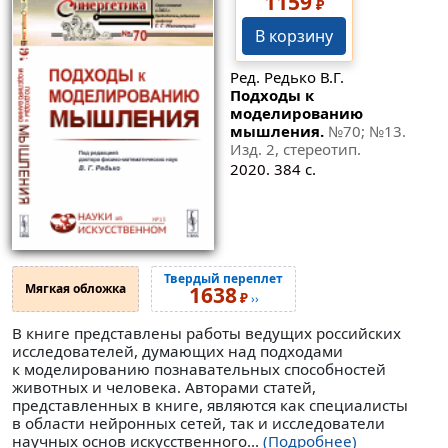
1159
₽
В корзину
Ред. Редько В.Г.
Подходы к
моделированию
мышления.
№70
;
№13
.
Изд. 2, стереотип.
2020. 384 с.
Твердый переплет
Мягкая обложка
1638
₽
››
В книге представлены работы ведущих российских
исследователей, думающих над подходами
к моделированию познавательных способностей
животных и человека. Авторами статей,
представленных в книге, являются как специалисты
в области нейронных сетей, так и исследователи
научных основ искусственного...
(Подробнее)