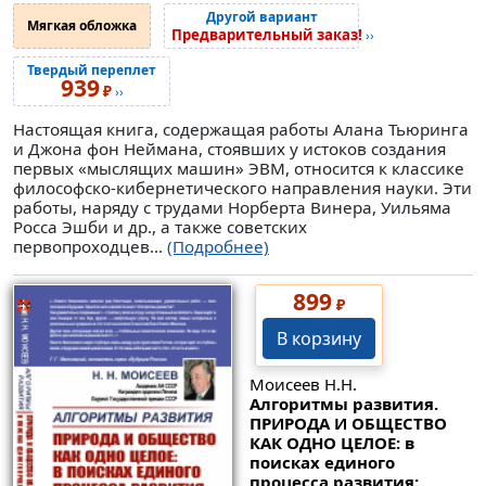
Другой вариант
Мягкая обложка
Предварительный заказ!
››
Твердый переплет
939
₽
››
Настоящая книга, содержащая работы Алана Тьюринга
и Джона фон Неймана, стоявших у истоков создания
первых «мыслящих машин» ЭВМ, относится к классике
философско-кибернетического направления науки. Эти
работы, наряду с трудами Норберта Винера, Уильяма
Росса Эшби и др., а также советских
первопроходцев...
(Подробнее)
899
₽
В корзину
Моисеев Н.Н.
Алгоритмы развития.
ПРИРОДА И ОБЩЕСТВО
КАК ОДНО ЦЕЛОЕ: в
поисках единого
процесса развития: