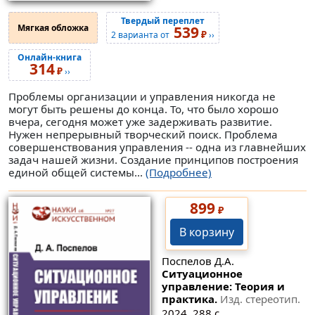
Твердый переплет
Мягкая обложка
539
₽
2 варианта от
››
Онлайн-книга
314
₽
››
Проблемы организации и управления никогда не
могут быть решены до конца. То, что было хорошо
вчера, сегодня может уже задерживать развитие.
Нужен непрерывный творческий поиск. Проблема
совершенствования управления -- одна из главнейших
задач нашей жизни. Создание принципов построения
единой общей системы...
(Подробнее)
899
₽
В корзину
Поспелов Д.А.
Ситуационное
управление: Теория и
практика.
Изд. стереотип.
2024. 288 с.