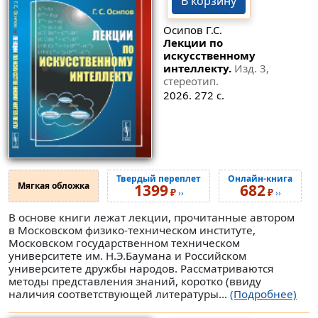
В корзину
Осипов Г.С.
Лекции по
искусственному
интеллекту.
Изд. 3,
стереотип.
2026. 272 с.
Твердый переплет
Онлайн-книга
Мягкая обложка
1399
682
₽
₽
››
››
В основе книги лежат лекции, прочитанные автором
в Московском физико-техническом институте,
Московском государственном техническом
университете им. Н.Э.Баумана и Российском
университете дружбы народов. Рассматриваются
методы представления знаний, коротко (ввиду
наличия соответствующей литературы...
(Подробнее)