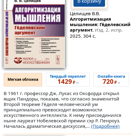
В корзину
Целищев В.В.
Алгоритмизация
мышления: Гёделевский
аргумент.
Изд. 2, испр.
2025. 304 с.
Твердый переплет
Онлайн-книга
Мягкая обложка
1429
720
₽
₽
››
››
В 1961 г. профессор Дж. Лукас из Оксфорда открыл
ящик Пандоры, показав, что согласно знаменитой
Второй теореме Гёделя человеческий ум
принципиально превосходит возможности
искусственного интеллекта. К нему присоединился
ныне лауреат Нобелевской премии сэр Р. Пенроуз.
Началась драматическая дискуссия,...
(Подробнее)