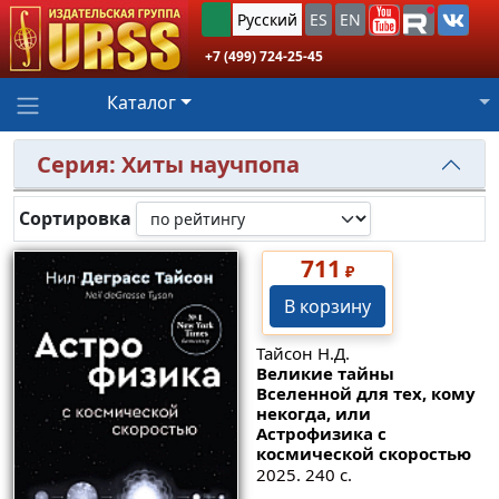
Русский
ES
EN
+7 (499) 724-25-45
Каталог
Серия: Хиты научпопа
Сортировка
711
₽
В корзину
Тайсон Н.Д.
Великие тайны
Вселенной для тех, кому
некогда, или
Астрофизика с
космической скоростью
2025. 240 с.