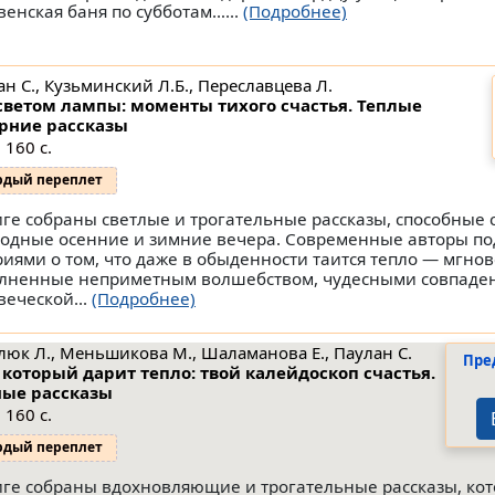
венская баня по субботам…...
(Подробнее)
н С., Кузьминский Л.Б., Переславцева Л.
светом лампы: моменты тихого счастья. Теплые
рние рассказы
 160 с.
рдый переплет
иге собраны светлые и трогательные рассказы, способные 
лодные осенние и зимние вечера. Современные авторы п
риями о том, что даже в обыденности таится тепло — мгнов
лненные неприметным волшебством, чудесными совпаден
веческой...
(Подробнее)
люк Л., Меньшикова М., Шаламанова Е., Паулан С.
Пре
 который дарит тепло: твой калейдоскоп счастья.
ые рассказы
 160 с.
рдый переплет
иге собраны вдохновляющие и трогательные рассказы, ко