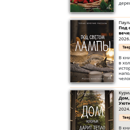
дере
Паула
Под 
вече
2026.
Тве
В кн
в хо
исто
напо
чело
Кури
Дом,
Уютн
2024.
Тве
В кн