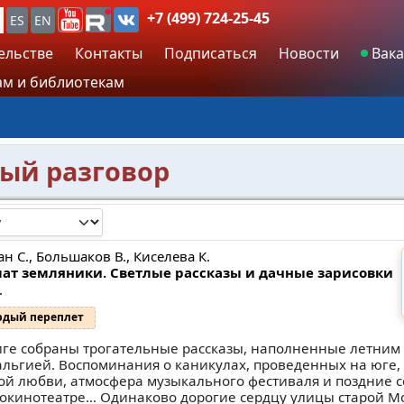
+7 (499) 724-25-45
ES
EN
ельстве
Контакты
Подписаться
Новости
Вака
м и библиотекам
ный разговор
н С., Большаков В., Киселева К.
ат земляники. Светлые рассказы и дачные зарисовки
.
рдый переплет
иге собраны трогательные рассказы, наполненные летним
альгией. Воспоминания о каникулах, проведенных на юге,
ой любви, атмосфера музыкального фестиваля и поздние 
токинотеатре… Одинаково дорогие сердцу улицы старой М