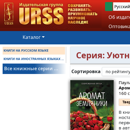
Русский
Об издат
Оптовика
Каталог
КНИГИ НА РУССКОМ ЯЗЫКЕ
Серия: Уют
КНИГИ НА ИНОСТРАННЫХ ЯЗЫКАХ ...
Все книжные серии ...
Сортировка
Паула
Аром
160 с
Тве
В кн
ност
перв
в ав