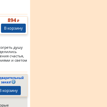
894
₽
В корзину
согреть душу
оделились
ения счастья,
иями и светом
дварительный
заказ!
В корзину
торые