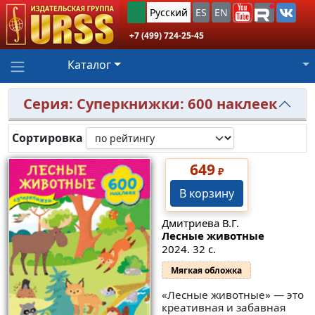
Русский
ES
EN
+7 (499) 724-25-45
Каталог
Серия: Суперкнижки: 600 наклеек
Сортировка
649
₽
В корзину
Дмитриева В.Г.
Лесные животные
2024. 32 с.
Мягкая обложка
«Лесные животные» — это
креативная и забавная