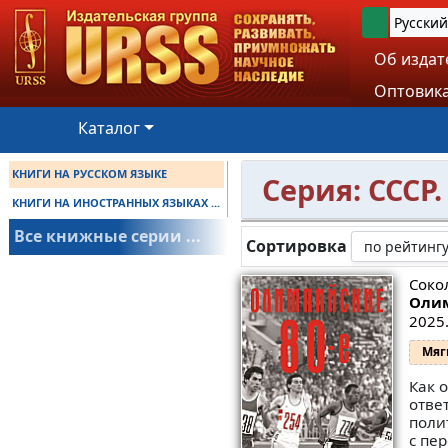
Русский
Об издат
Оптовика
Каталог
КНИГИ НА РУССКОМ ЯЗЫКЕ
Серия: СССР
КНИГИ НА ИНОСТРАННЫХ ЯЗЫКАХ ...
Все книжные серии ...
Сортировка
Сокол
Оли
2025.
Мяг
Как 
отве
поли
с пе