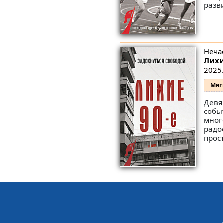
разв
Неча
Лихи
2025.
Мяг
Девя
собы
мног
радо
прост