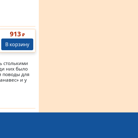
913
₽
В корзину
ь столькими
еди них было
и поводы для
анавес» и у