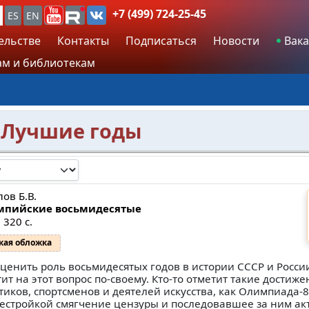
+7 (499) 724-25-45
ES
EN
ельстве
Контакты
Подписаться
Новости
Вака
м и библиотекам
. Лучшие годы
ов Б.В.
мпийские восьмидесятые
 320 с.
кая обложка
оценить роль восьмидесятых годов в истории СССР и Росс
тит на этот вопрос по-своему. Кто-то отметит такие достиже
тиков, спортсменов и деятелей искусства, как Олимпиада-
рестройкой смягчение цензуры и последовавшее за ним ак