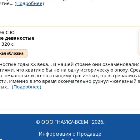
итие...
(Подробнее)
ев С.Ю.
е девяностые
 320 с.
кая обложка
ностые годы ХХ века… В нашей стране они ознаменовалис
тиями, что хватило бы не на одну историческую эпоху. Ср
о печальных и по-настоящему трагичных, но встречались 
сти. Именно в это время окончательно рухнул «железный з
ых...
(Подробнее)
© ООО "НАУКУ-ВСЕМ" 2026.
Информация о Продавце