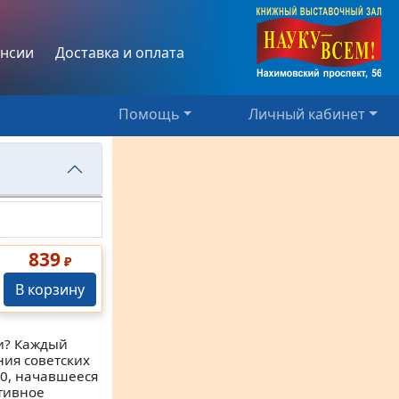
нсии
Доставка и оплата
Помощь
Личный кабинет
839
₽
В корзину
ии? Каждый
ния советских
80, начавшееся
тивное