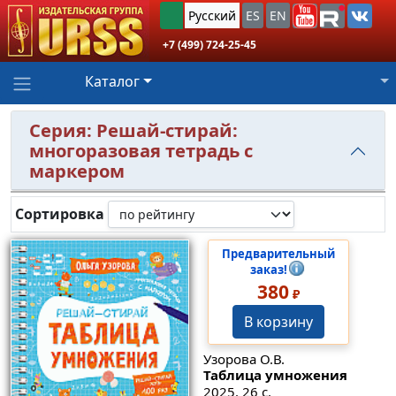
Русский
ES
EN
+7 (499) 724-25-45
Каталог
Серия: Решай-стирай:
многоразовая тетрадь с
маркером
Сортировка
Предварительный
заказ!
380
₽
В корзину
Узорова О.В.
Таблица умножения
2025. 26 с.