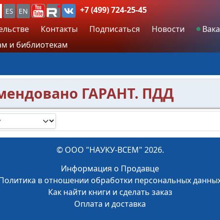
+7 (499) 724-25-45
ES
EN
ельстве
Контакты
Подписаться
Новости
Вака
м и библиотекам
мендовано ГАРАНТ. ПДД
© ООО "НАУКУ-ВСЕМ" 2026.
Информация о Продавце
Политика в отношении обработки персональных данны
Как найти книги и сделать заказ
Оплата и доставка