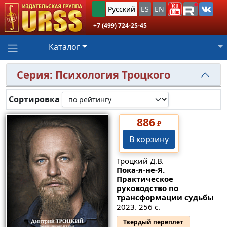
Русский
ES
EN
+7 (499) 724-25-45
Каталог
Серия: Психология Троцкого
Сортировка
886
₽
В корзину
Троцкий Д.В.
Пока-я-не-Я.
Практическое
руководство по
трансформации судьбы
2023. 256 с.
Твердый переплет