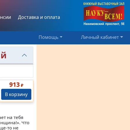
нсии
Доставка и оплата
Помощь
Личный кабинет
ий
913
₽
В корзину
ает на тебя
енщина!». Что
бще-то не