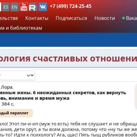
+7 (499) 724-25-45
ES
EN
ельстве
Контакты
Подписаться
Новости
Вака
м и библиотекам
хология счастливых отношен
 Лора.
янные жены. 6 неожиданных секретов, как вернуть
вь, внимание и время мужа
 384 с.
рдый переплет
ло! Этот пи-и-ип (муж то есть) тебя не слушает и не обращ
ания, дети орут, а ты всем должна, потому что «ну ты же ж
ть-то? Идти к психологу? Ага, щас! Пять тыщ рубликов воо