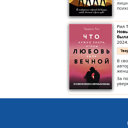
лишн
психо
Рил 
Новы
была
2024.
Тве
В св
авто
женщ
За п
увер