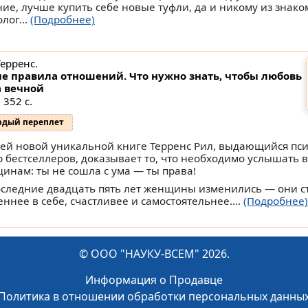
ие, лучше купить себе новые туфли, да и никому из знако
лог...
(Подробнее)
Терренс.
е правила отношений. Что нужно знать, чтобы любовь
 вечной
 352 с.
рдый переплет
оей новой уникальной книге Терренс Рил, выдающийся пси
р бестселлеров, доказывает то, что необходимо услышать 
инам: ты не сошла с ума — ты права!
оследние двадцать пять лет женщины изменились — они с
еннее в себе, счастливее и самостоятельнее....
(Подробнее)
© ООО "НАУКУ-ВСЕМ" 2026.
Информация о Продавце
Политика в отношении обработки персональных данны