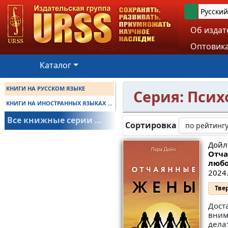
Русский
Об издат
Оптовика
Каталог
КНИГИ НА РУССКОМ ЯЗЫКЕ
Серия: Пси
КНИГИ НА ИНОСТРАННЫХ ЯЗЫКАХ ...
Все книжные серии ...
Сортировка
Дойл
Отча
любо
2024.
Тве
Доста
вним
дела