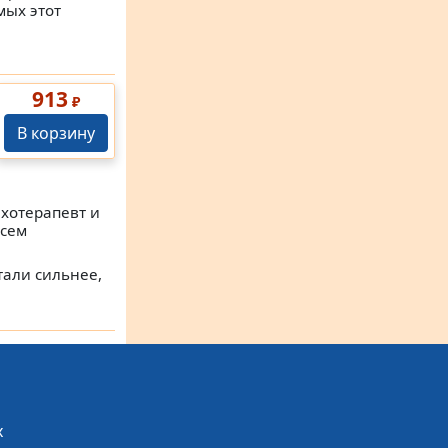
мых этот
913
₽
В корзину
хотерапевт и
всем
тали сильнее,
х