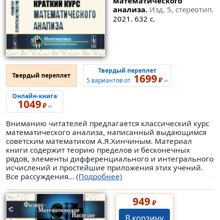
математического
анализа.
Изд. 5, стереотип.
2021. 632 с.
Твердый переплет
Твердый переплет
1699
₽
5 вариантов от
››
Онлайн-книга
1049
₽
››
Вниманию читателей предлагается классический курс
математического анализа, написанный выдающимся
советским математиком А.Я.Хинчиным. Материал
книги содержит теорию пределов и бесконечных
рядов, элементы дифференциального и интегрального
исчислений и простейшие приложения этих учений.
Все рассуждения...
(Подробнее)
949
₽
В корзину