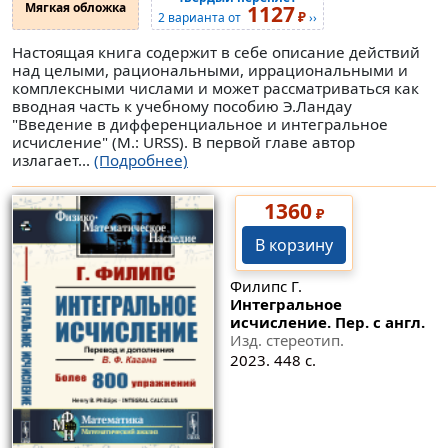
Мягкая обложка
1127
₽
2 варианта от
››
Настоящая книга содержит в себе описание действий
над целыми, рациональными, иррациональными и
комплексными числами и может рассматриваться как
вводная часть к учебному пособию Э.Ландау
"Введение в дифференциальное и интегральное
исчисление" (М.: URSS). В первой главе автор
излагает...
(Подробнее)
1360
₽
В корзину
Филипс Г.
Интегральное
исчисление. Пер. с англ.
Изд. стереотип.
2023. 448 с.