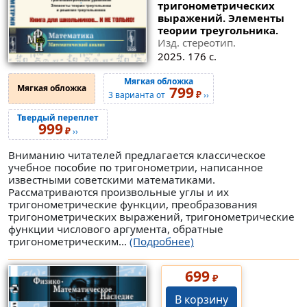
тригонометрических
выражений. Элементы
теории треугольника.
Изд. стереотип.
2025. 176 с.
Мягкая обложка
Мягкая обложка
799
₽
3 варианта от
››
Твердый переплет
999
₽
››
Вниманию читателей предлагается классическое
учебное пособие по тригонометрии, написанное
известными советскими математиками.
Рассматриваются произвольные углы и их
тригонометрические функции, преобразования
тригонометрических выражений, тригонометрические
функции числового аргумента, обратные
тригонометрическим...
(Подробнее)
699
₽
В корзину