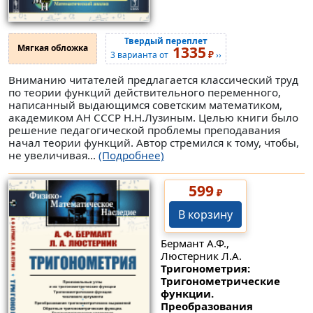
Твердый переплет
Мягкая обложка
1335
₽
3 варианта от
››
Вниманию читателей предлагается классический труд
по теории функций действительного переменного,
написанный выдающимся советским математиком,
академиком АН СССР Н.Н.Лузиным. Целью книги было
решение педагогической проблемы преподавания
начал теории функций. Автор стремился к тому, чтобы,
не увеличивая...
(Подробнее)
599
₽
В корзину
Бермант А.Ф.,
Люстерник Л.А.
Тригонометрия:
Тригонометрические
функции.
Преобразования