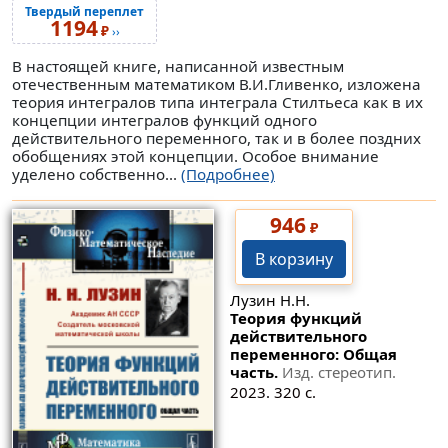
Твердый переплет
1194
₽
››
В настоящей книге, написанной известным
отечественным математиком В.И.Гливенко, изложена
теория интегралов типа интеграла Стилтьеса как в их
концепции интегралов функций одного
действительного переменного, так и в более поздних
обобщениях этой концепции. Особое внимание
уделено собственно...
(Подробнее)
946
₽
В корзину
Лузин Н.Н.
Теория функций
действительного
переменного: Общая
часть.
Изд. стереотип.
2023. 320 с.