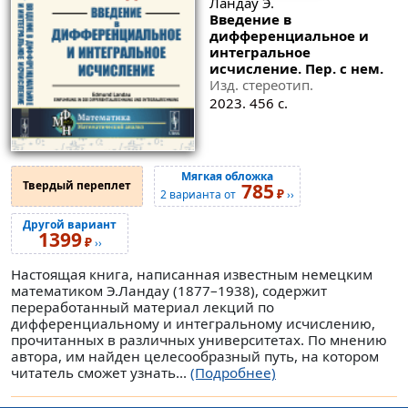
Ландау Э.
Введение в
дифференциальное и
интегральное
исчисление. Пер. с нем.
Изд. стереотип.
2023. 456 с.
Мягкая обложка
Твердый переплет
785
₽
2 варианта от
››
Другой вариант
1399
₽
››
Настоящая книга, написанная известным немецким
математиком Э.Ландау (1877–1938), содержит
переработанный материал лекций по
дифференциальному и интегральному исчислению,
прочитанных в различных университетах. По мнению
автора, им найден целесообразный путь, на котором
читатель сможет узнать...
(Подробнее)