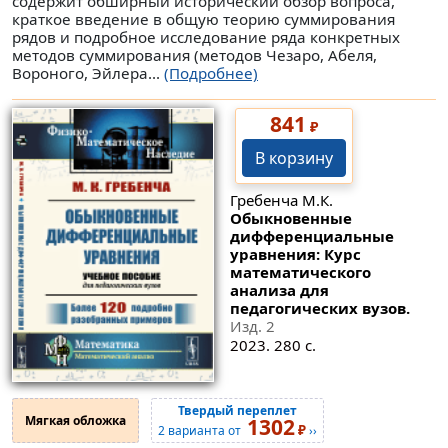
содержит обширный исторический обзор вопроса,
краткое введение в общую теорию суммирования
рядов и подробное исследование ряда конкретных
методов суммирования (методов Чезаро, Абеля,
Вороного, Эйлера...
(Подробнее)
841
₽
В корзину
Гребенча М.К.
Обыкновенные
дифференциальные
уравнения: Курс
математического
анализа для
педагогических вузов.
Изд. 2
2023. 280 с.
Твердый переплет
Мягкая обложка
1302
₽
2 варианта от
››