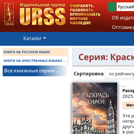
Русский
Об издат
Оптовика
Каталог
КНИГИ НА РУССКОМ ЯЗЫКЕ
Серия: Крас
КНИГИ НА ИНОСТРАННЫХ ЯЗЫКАХ ...
Все книжные серии ...
Сортировка
..
Раск
2025.
Мяг
Эта 
непр
друг
в ру