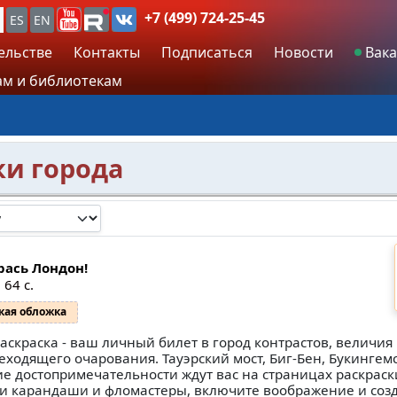
+7 (499) 724-25-45
ES
EN
ельстве
Контакты
Подписаться
Новости
Вака
м и библиотекам
ки города
рась Лондон!
 64 с.
кая обложка
раскраска - ваш личный билет в город контрастов, величия
еходящего очарования. Тауэрский мост, Биг-Бен, Букингем
ие достопримечательности ждут вас на страницах раскраск
ки карандаши и фломастеры, включите воображение и соз