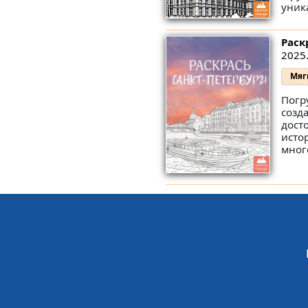
уник
Раск
2025.
Мяг
Погр
созд
дост
исто
мног