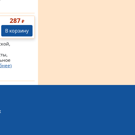
287
₽
В корзину
ской,
ты,
льное
бнее)
х