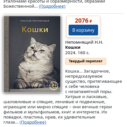
эталонами красоты и соразмерности, образами
Божественной...
(Подробнее)
2076
₽
В корзину
Непомнящий Н.Н.
Кошки
2024. 160 с.
Твердый переплет
Кошка... Загадочное,
непредсказуемое
существо, притягивающее
к себе человека
с незапамятной поры.
Хитрые и ласковые,
шаловливые и спящие, ленивые и подвижные,
играющие или мирно спящие – они вечные герои
фильмов и мультфильмов, книг и интернета. Их
повадки, пластика, нрав, их удивительные
глаза...
(Подробнее)