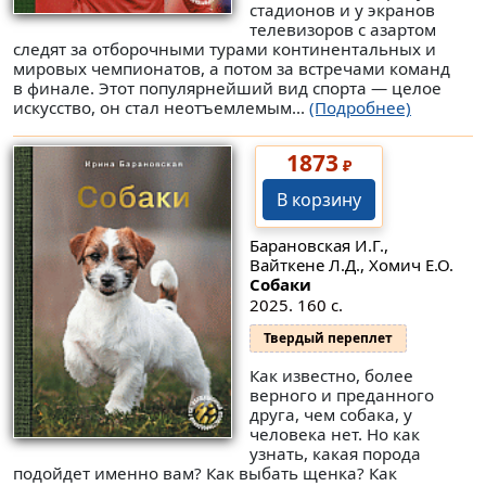
стадионов и у экранов
телевизоров с азартом
следят за отборочными турами континентальных и
мировых чемпионатов, а потом за встречами команд
в финале. Этот популярнейший вид спорта — целое
искусство, он стал неотъемлемым...
(Подробнее)
1873
₽
В корзину
Барановская И.Г.,
Вайткене Л.Д., Хомич Е.О.
Собаки
2025. 160 с.
Твердый переплет
Как известно, более
верного и преданного
друга, чем собака, у
человека нет. Но как
узнать, какая порода
подойдет именно вам? Как выбать щенка? Как