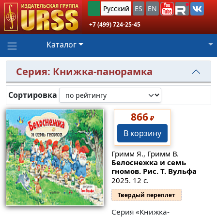
Русский
ES
EN
+7 (499) 724-25-45
Каталог
Серия: Книжка-панорамка
Сортировка
866
₽
В корзину
Гримм Я., Гримм В.
Белоснежка и семь
гномов. Рис. Т. Вульфа
2025. 12 с.
Твердый переплет
Серия «Книжка-