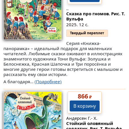
..
Сказка про гномов. Рис. Т.
Вульфа
2025. 12 с.
Твердый переплет
Серия «Книжка-
панорамка» – идеальный подарок для маленьких
читателей. Любимые сказки оживают в иллюстрациях
знаменитого художника Тони Вульфа: Золушка и
Белоснежка, Красная Шапочка и Три поросëнка и
многие другие герои готовы встретиться с малышом и
рассказать ему свои истории.
А благодаря...
(Подробнее)
866
₽
В корзину
Андерсен Г.- Х.
Стойкий оловянный
солдатик. Рис. Т. Вульфа