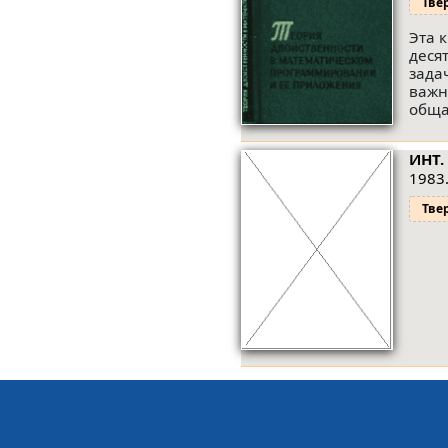
Тве
Эта 
деся
зада
важн
обща
ИНТ.
1983.
Тве