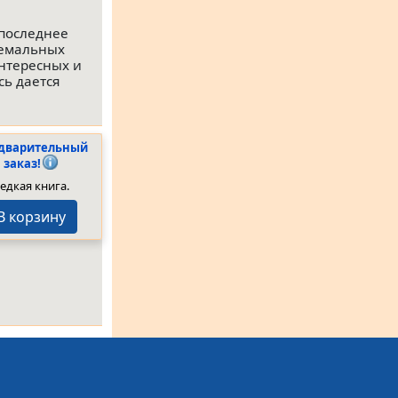
 последнее
ремальных
нтересных и
сь дается
дварительный
заказ!
едкая книга.
В корзину