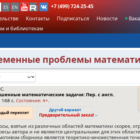
+7 (499) 724-25-45
ES
EN
ельстве
Контакты
Подписаться
Новости
Вака
м и библиотекам
ременные проблемы математ
С.
шенные математические задачи: Пер. с англ.
 168 с.
Состояние: 4+.
Другой вариант
рдый переплет
Предварительный заказ!
››
осы, взятые из различных областей математики скорее, о
ресы автора и не являются центральными для этих област
мотивом сборника является теоретико-множественная точк