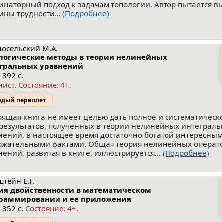
инаторный подход к задачам топологии. Автор пытается в
ины трудности...
(Подробнее)
носельский М.А.
логические методы в теории нелинейных
гральных уравнений
 392 с.
нист.
Состояние: 4+
.
рдый переплет
оящая книга не имеет целью дать полное и систематичес
 результатов, полученных в теории нелинейных интеграл
нений, в настоящее время достаточно богатой интересным
ржательными фактами. Общая теория нелинейных операт
нений, развитая в книге, иллюстрируется...
(Подробнее)
тейн Е.Г.
ия двойственности в математическом
раммировании и ее приложения
 352 с.
Состояние: 4+.