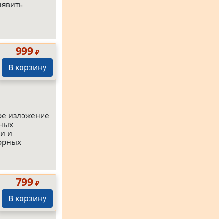
ыявить
999
₽
В корзину
кое изложение
ьных
и и
орных
799
₽
В корзину