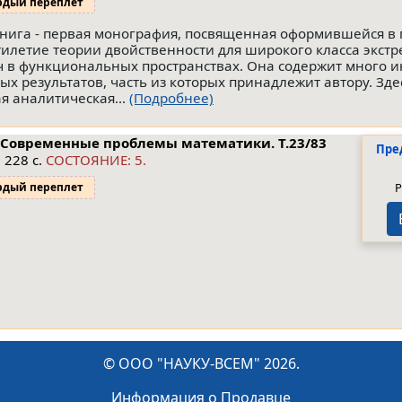
рдый переплет
книга - первая монография, посвященная оформившейся в
тилетие теории двойственности для широкого класса экст
ч в функциональных пространствах. Она содержит много и
ых результатов, часть из которых принадлежит автору. Зде
я аналитическая...
(Подробнее)
 Современные проблемы математики.
Т.23/83
Пре
 228 с.
СОСТОЯНИЕ: 5.
Р
рдый переплет
© ООО "НАУКУ-ВСЕМ" 2026.
Информация о Продавце