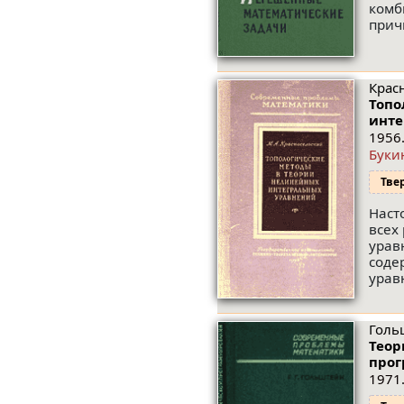
комб
прич
Крас
Топо
инте
1956.
Буки
Тве
Наст
всех
урав
соде
урав
Гольш
Теор
прог
1971.