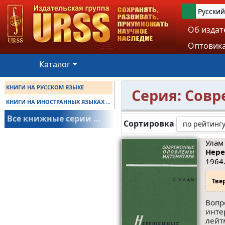
Русский
Об издат
Оптовика
Каталог
КНИГИ НА РУССКОМ ЯЗЫКЕ
Серия: Сов
КНИГИ НА ИНОСТРАННЫХ ЯЗЫКАХ ...
Все книжные серии ...
Сортировка
Улам 
Нере
1964.
Тве
Вопр
инте
лейт