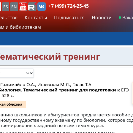
+7 (499) 724-25-45
ES
EN
ельстве
Контакты
Подписаться
Новости
Вака
м и библиотекам
 Тематический тренинг
Гржимайло О.А., Ишевская М.Л., Галас Т.А.
 Биология. Тематический тренинг для подготовки к ЕГЭ
 528 с.
кая обложка
анию школьников и абитуриентов предлагается пособие д
иному государственному экзамену по биологии, которое со
 тренировочных заданий по всем темам курса.