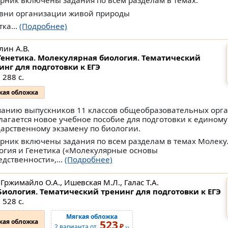
орник включены задания по всем разделам в темах:
овни организации живой природы
тка...
(Подробнее)
лин А.В.
 Генетика. Молекулярная биология. Тематический
инг для подготовки к ЕГЭ
 288 с.
кая обложка
анию выпускников 11 классов общеобразовательных орг
лагается новое учебное пособие для подготовки к единому
дарственному экзамену по биологии.
орник включены задания по всем разделам в темах Молек
огия и Генетика («Молекулярные основы
едственности»,...
(Подробнее)
Гржимайло О.А., Ишевская М.Л., Галас Т.А.
 Биология. Тематический тренинг для подготовки к ЕГЭ
 528 с.
Мягкая обложка
кая обложка
523
₽
2 варианта от
››