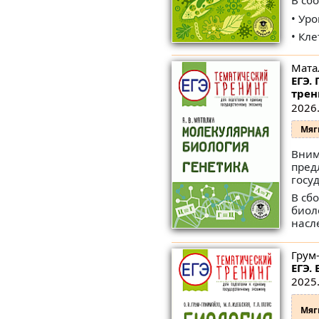
В сб
• Ур
• Кле
Мата
ЕГЭ.
трен
2026.
Мяг
Вним
пред
госу
В сб
биол
насл
Грум-
ЕГЭ.
2025.
Мяг