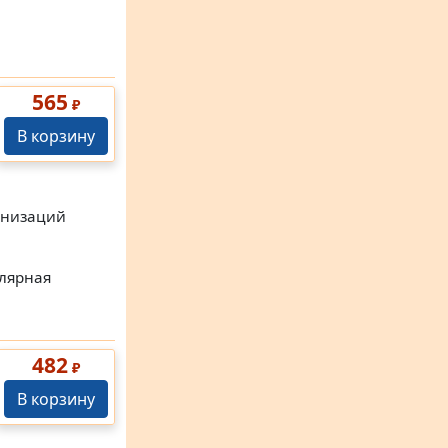
565
₽
В корзину
анизаций
улярная
482
₽
В корзину