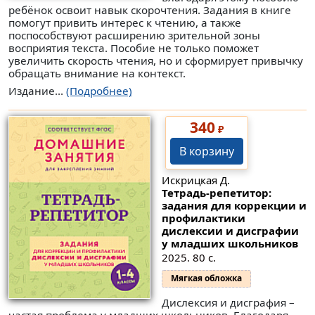
ребёнок освоит навык скорочтения. Задания в книге
помогут привить интерес к чтению, а также
поспособствуют расширению зрительной зоны
восприятия текста. Пособие не только поможет
увеличить скорость чтения, но и сформирует привычку
обращать внимание на контекст.
Издание...
(Подробнее)
340
₽
В корзину
Искрицкая Д.
Тетрадь-репетитор:
задания для коррекции и
профилактики
дислексии и дисграфии
у младших школьников
2025. 80 с.
Мягкая обложка
Дислексия и дисграфия –