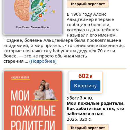
Твердый переплет
В 1906 году Алоис
Альцгеймер впервые
сообщил о болезни,
которую в дальнейшем
называли его именем.
Позднее, болезнь Альцгеймера была провозглашена
эпидемией, и мир признал, что сенильные изменения,
которые появляются у бабушек и дедушек 70 лет и
более, — это не просто обычная часть
старения....
(Подробнее)
602
₽
В корзину
Убогий А.Ю.
Мои пожилые родители.
Как заботиться о тех, кто
заботился о нас
2025. 320 с.
Твердый переплет