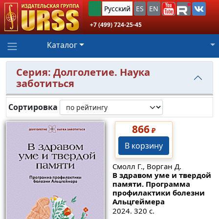
Русский
ES
EN
+7 (499) 724-25-45
Каталог
Серия: Долголетие. Наука
заботиться
Сортировка
866
₽
В корзину
Смолл Г., Ворган Д.
В здравом уме и твердой
памяти. Программа
профилактики болезни
Альцгеймера
2024. 320 с.