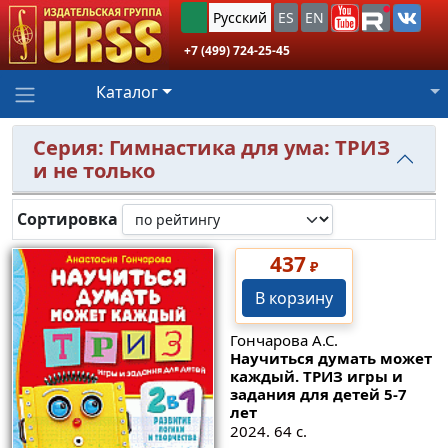
Русский
ES
EN
+7 (499) 724-25-45
Каталог
Серия: Гимнастика для ума: ТРИЗ
и не только
Сортировка
437
₽
В корзину
Гончарова А.С.
Научиться думать может
каждый. ТРИЗ игры и
задания для детей 5-7
лет
2024. 64 с.