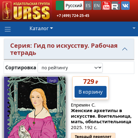
Русский
ES
EN
+7 (499) 724-25-45
Каталог
Серия: Гид по искусству. Рабочая
тетрадь
Сортировка
729
₽
В корзину
Епремян С.
Женские архетипы в
искусстве. Воительница,
мать, обольстительница
2025. 192 с.
Твердый переплет