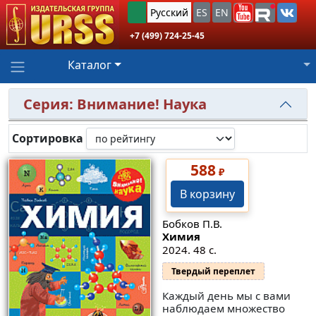
Русский
ES
EN
+7 (499) 724-25-45
Каталог
Серия: Внимание! Наука
Сортировка
588
₽
В корзину
Бобков П.В.
Химия
2024. 48 с.
Твердый переплет
Каждый день мы с вами
наблюдаем множество