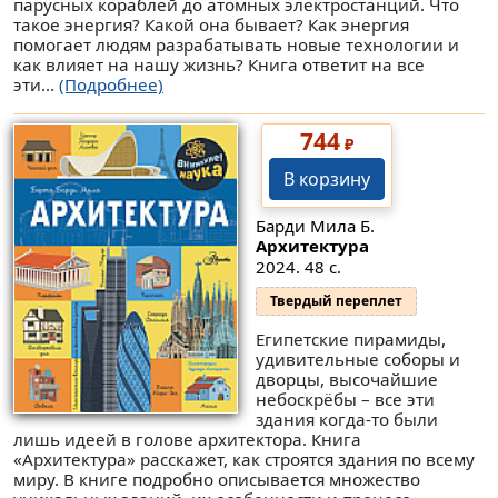
парусных кораблей до атомных электростанций. Что
такое энергия? Какой она бывает? Как энергия
помогает людям разрабатывать новые технологии и
как влияет на нашу жизнь? Книга ответит на все
эти...
(Подробнее)
744
₽
В корзину
Барди Мила Б.
Архитектура
2024. 48 с.
Твердый переплет
Египетские пирамиды,
удивительные соборы и
дворцы, высочайшие
небоскрёбы – все эти
здания когда-то были
лишь идеей в голове архитектора. Книга
«Архитектура» расскажет, как строятся здания по всему
миру. В книге подробно описывается множество