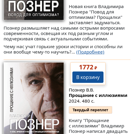
Новая книга Владимира
Познера "Повод для
оптимизма? Прощалки"
заставляет задуматься.
Познер размышляет над самыми острыми вопросами
современности, освещая их под разным углом и
подчеркивая связь с актуальными событиями.
Чему нас учат горькие уроки истории и способны ли
они вообще чему-то научить?...
(Подробнее)
1772
₽
В корзину
Познер В.В.
Прощание с иллюзиями
2024. 480 с.
Твердый переплет
Книгу "Прощание
с иллюзиями" Владимир
Познер написал двадцать