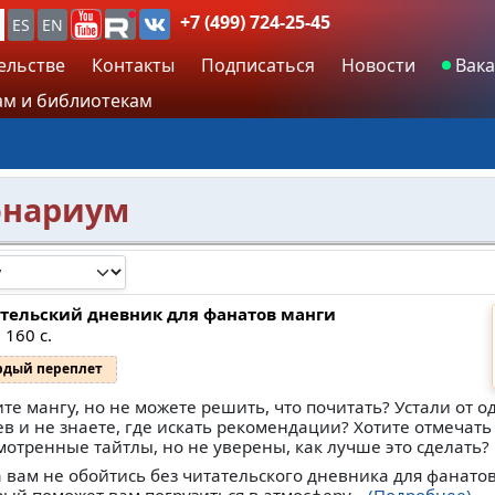
+7 (499) 724-25-45
ES
EN
ельстве
Контакты
Подписаться
Новости
Вака
м и библиотекам
ioнариум
тельский дневник для фанатов манги
 160 с.
рдый переплет
те мангу, но не можете решить, что почитать? Устали от 
ев и не знаете, где искать рекомендации? Хотите отмечать
мотренные тайтлы, но не уверены, как лучше это сделать?
а вам не обойтись без читательского дневника для фанато