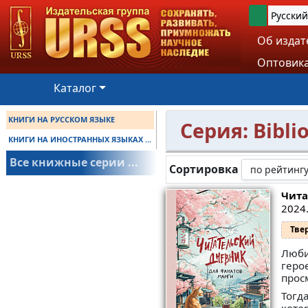
Русский
Об издат
Оптовика
Каталог
КНИГИ НА РУССКОМ ЯЗЫКЕ
Серия: Bibl
КНИГИ НА ИНОСТРАННЫХ ЯЗЫКАХ ...
Все книжные серии ...
Сортировка
Чита
2024.
Тве
Люби
геро
прос
Тогд